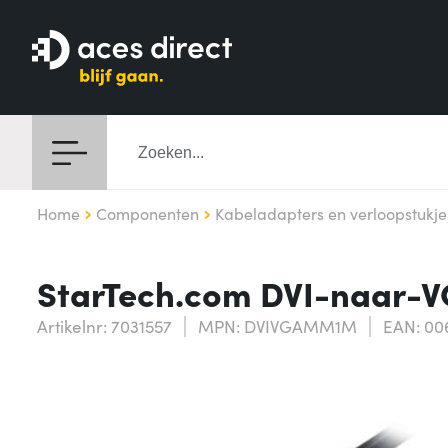
Home
Componenten
Kabeladapters en verloopstukje
StarTech.com DVI-naar-
Artikelnr: 7031557
MPN: DVIVGAMM1M
EAN: 00