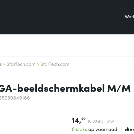
Werk
s
StarTech.com
StarTech.com
VGA-beeldschermkabel M/M 
65030849166
14,
90
18,
03
incl. btw
8 stuks
op voorraad
din