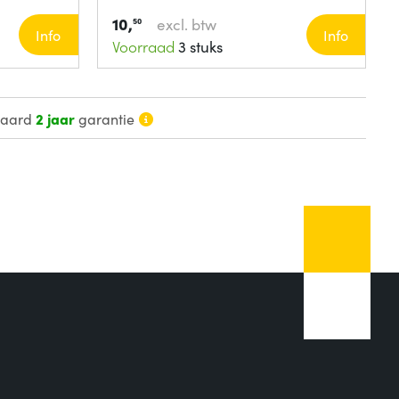
10,
excl. btw
50
Info
Info
Voorraad
3 stuks
daard
2 jaar
garantie