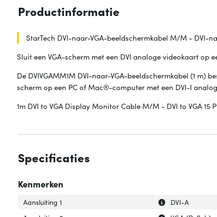
Productinformatie
StarTech DVI-naar-VGA-beeldschermkabel M/M - DVI-naa
Sluit een VGA-scherm met een DVI analoge videokaart op 
De DVIVGAMM1M DVI-naar-VGA-beeldschermkabel (1 m) besch
scherm op een PC of Mac®-computer met een DVI-I analoge
1m DVI to VGA Display Monitor Cable M/M - DVI to VGA 15 P
Specificaties
Kenmerken
Uitleg over 'Aansl
Verberg uitleg ov
Aansluiting 1
DVI-A
Uitleg over 'Aansl
Verberg uitleg ov