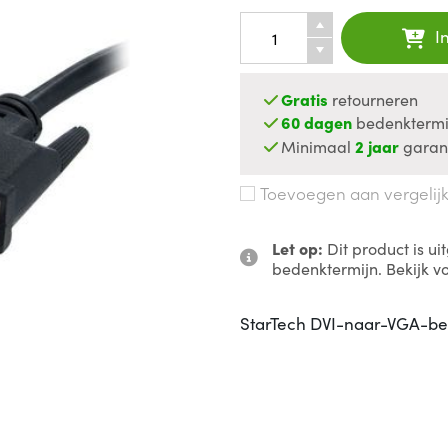
I
Gratis
retourneren
60 dagen
bedenktermi
Minimaal
2 jaar
garan
Toevoegen aan vergelij
Let op:
Dit product is u
bedenktermijn. Bekijk v
StarTech DVI-naar-VGA-be