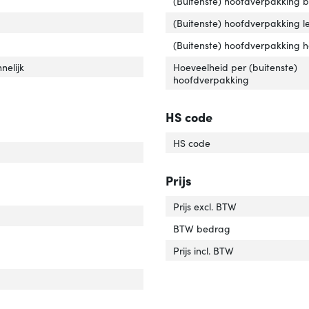
(Buitenste) hoofdverpakking 
tact geleider materiaal'
ver 'Contact geleider materiaal'
(Buitenste) hoofdverpakking l
r van het product'
er 'Kleur van het product'
(Buitenste) hoofdverpakking 
lacht connector'
ver 'Geslacht connector'
nelijk
Hoeveelheid per (buitenste)
hoofdverpakking
rlengte'
ver 'Snoerlengte'
HS code
HS code
ificaten van naleving'
er 'Certificaten van naleving'
Prijs
Prijs excl. BTW
cht'
ver 'Gewicht'
BTW bedrag
Prijs incl. BTW
edte verpakking'
ver 'Breedte verpakking'
icht verpakking'
ver 'Gewicht verpakking'