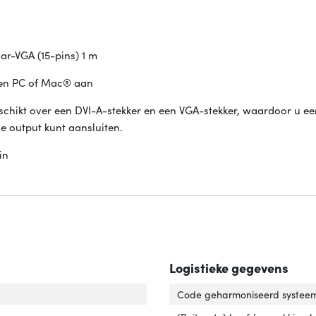
r-VGA (15-pins) 1 m
een PC of Mac® aan
ikt over een DVI-A-stekker en een VGA-stekker, waardoor u e
 output kunt aansluiten.
in
Logistieke gegevens
uiting 1'
er 'Aansluiting 1'
Code geharmoniseerd systeem
uiting 2'
er 'Aansluiting 2'