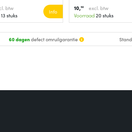
10,
cl. btw
excl. btw
50
Info
13 stuks
Voorraad
20 stuks
60 dagen
defect omruilgarantie
Stan