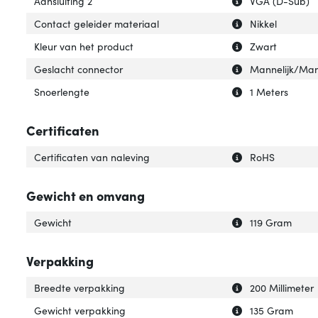
Aansluiting 2
VGA (D-Sub)
Uitleg over 'Con
Verberg uitleg o
Contact geleider materiaal
Nikkel
Uitleg over 'Kleu
Verberg uitleg ov
Kleur van het product
Zwart
Uitleg over 'Ges
Verberg uitleg o
Geslacht connector
Mannelijk/Man
Uitleg over 'Snoe
Verberg uitleg o
Snoerlengte
1 Meters
Certificaten
Uitleg over 'Cert
Verberg uitleg ov
Certificaten van naleving
RoHS
Gewicht en omvang
Uitleg over 'Gewi
Verberg uitleg o
Gewicht
119 Gram
Verpakking
Uitleg over 'Bre
Verberg uitleg o
Breedte verpakking
200 Millimeter
Uitleg over 'Gew
Verberg uitleg o
Gewicht verpakking
135 Gram