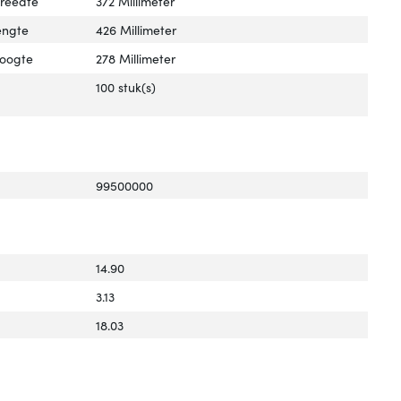
breedte
372 Millimeter
engte
426 Millimeter
hoogte
278 Millimeter
100 stuk(s)
99500000
14.90
3.13
18.03