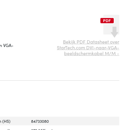
Bekijk PDF Datasheet over
en VGA-
StarTech.com DVI-naar-VGA-
beeldschermkabel M/M -
 (HS)
84733080