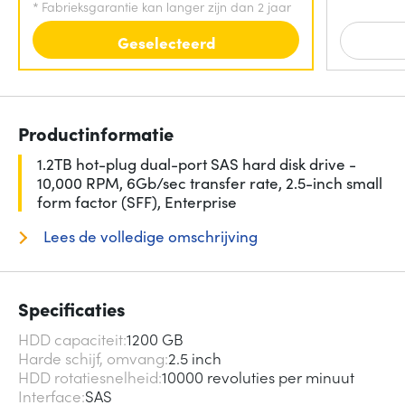
*
Fabrieksgarantie kan langer zijn dan 2 jaar
Geselecteerd
Productinformatie
1.2TB hot-plug dual-port SAS hard disk drive -
10,000 RPM, 6Gb/sec transfer rate, 2.5-inch small
form factor (SFF), Enterprise
Lees de volledige omschrijving
Specificaties
HDD capaciteit
1200 GB
Harde schijf, omvang
2.5 inch
HDD rotatiesnelheid
10000 revoluties per minuut
Interface
SAS