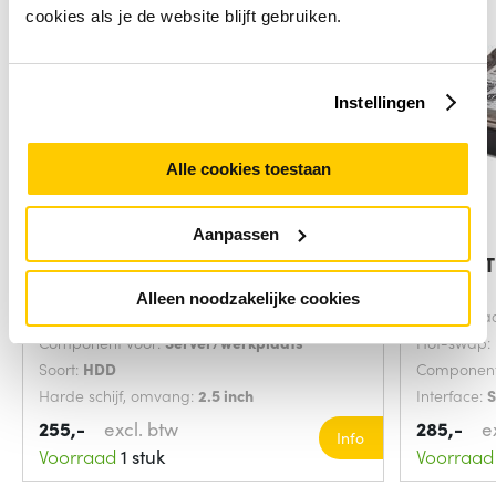
cookies als je de website blijft gebruiken.
Instellingen
Alle cookies toestaan
Aanpassen
Lenovo 1200GB SAS 10000RPM
IBM 1.2
2.5" interne
interne
Alleen noodzakelijke cookies
Interface:
SAS
HDD capaci
Component voor:
Server/werkplaats
Hot-swap:
Soort:
HDD
Component
Harde schijf, omvang:
2.5 inch
Interface:
255,-
excl. btw
285,-
e
Info
Voorraad
1 stuk
Voorraad