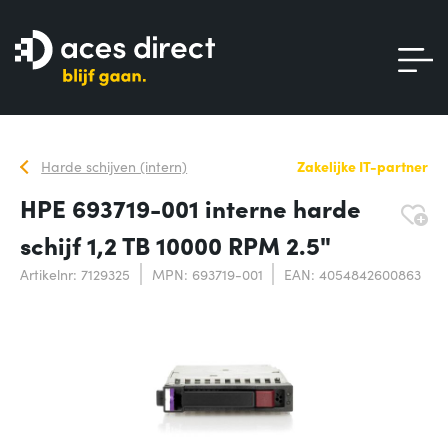
Harde schijven (intern)
Zakelijke IT-partner
HPE 693719-001 interne harde
schijf 1,2 TB 10000 RPM 2.5"
Artikelnr: 7129325
MPN: 693719-001
EAN: 4054842600863