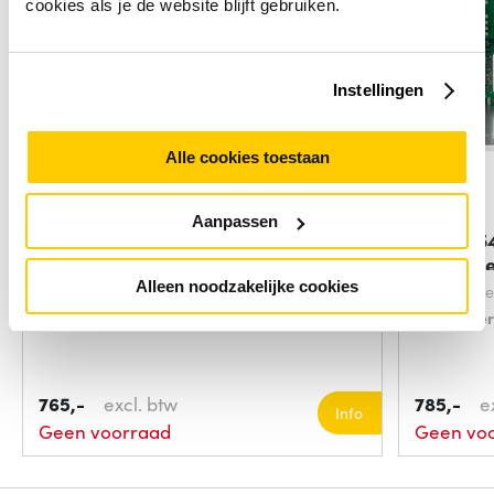
cookies als je de website blijft gebruiken.
Instellingen
Alle cookies toestaan
Aanpassen
HPE ProLiant Compute DL325
HPE P15
Gen12 x16 Low
compute
Alleen noodzakelijke cookies
Compatibel
Soort:
Over
765,-
excl. btw
785,-
e
Info
Geen voorraad
Geen vo