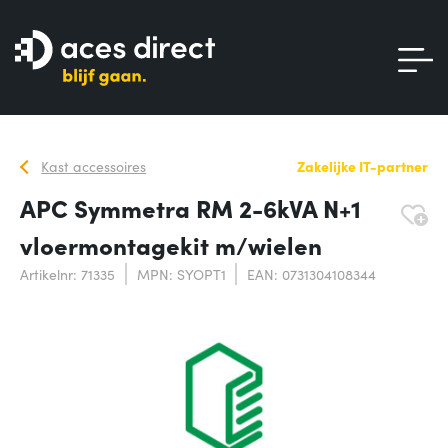
Kast accessoires
Zakelijke IT-partner
APC Symmetra RM 2-6kVA N+1
vloermontagekit m/wielen
Artikelnr: 71335
MPN: SYOPT1
EAN: 0731304108344