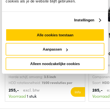
cookies als je de website blijft gebruiken.
Instellingen
Alle cookies toestaan
Aanpassen
DELL WG9R0 interne harde schijf 2
DELL 400
TB 7200
2 TB
Alleen noodzakelijke cookies
Soort:
HDD
HDD capaci
Interface:
SATA III
Hot-swap:
Harde schijf, omvang:
3.5 inch
Component
HDD rotatiesnelheid:
7200 revoluties per
Soort:
HDD
minuut
255,-
excl. btw
285,-
e
Info
Voorraad
1 stuk
Voorraad