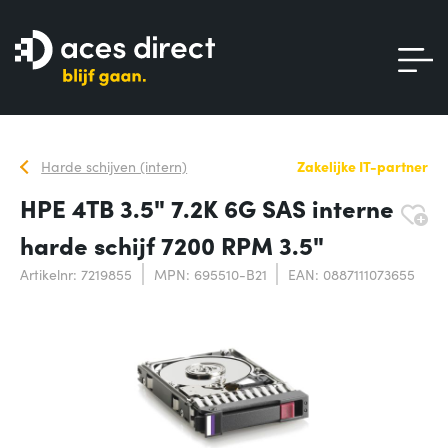
Harde schijven (intern)
Zakelijke IT-partner
HPE 4TB 3.5" 7.2K 6G SAS interne
harde schijf 7200 RPM 3.5"
Artikelnr: 7219855
MPN: 695510-B21
EAN: 0887111073655