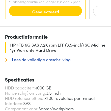
*
Fabrieksgarantie kan langer zijn dan 2 jaar
Geselecteerd
Productinformatie
HP 4TB 6G SAS 7.2K rpm LFF (3.5-inch) SC Midline
1yr Warranty Hard Drive
Lees de volledige omschrijving
Specificaties
HDD capaciteit
4000 GB
Harde schijf, omvang
3.5 inch
HDD rotatiesnelheid
7200 revoluties per minuut
Interface
SAS
Component voor
Server/werkplaats