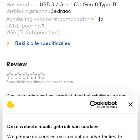
Hostinterface
USB 3.2 Gen 1 (3.1 Gen 1) Type-B
Verbindingstechn.
Bedraad
Aansluiting voor netstroomadapter
Ja
DVI-D poorten
1
VGA (D-Sub)poort(en)
1
Bekijk alle specificaties
Review
Beoordelingen binnenkort beschikbaar
Deel je ervaring met het product door het schrijven van een
review.
Schrijf een review
Deze website maakt gebruik van cookies
We gebruiken cookies om content en advertenties te