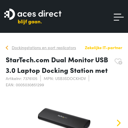
Dockingstations en port replicators
Zakelijke IT-partner
StarTech.com Dual Monitor USB
3.0 Laptop Docking Station met
Artikelnr: 7376105
MPN: USB3SDOCKHDV
EAN: 0005030851299