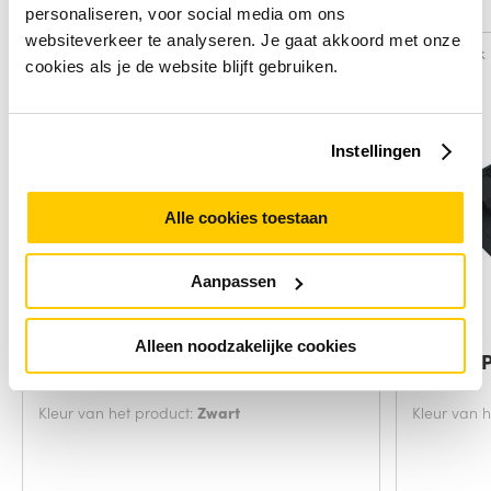
Alternatieven
personaliseren, voor social media om ons
websiteverkeer te analyseren. Je gaat akkoord met onze
Vergelijk
Vergelijk
cookies als je de website blijft gebruiken.
Instellingen
Alle cookies toestaan
Aanpassen
Alleen noodzakelijke cookies
HP USB-C-reishub met meerdere
DELL E/
poorten
Kleur van het product:
Zwart
Kleur van 