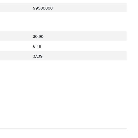
99500000
30.90
6.49
37.39