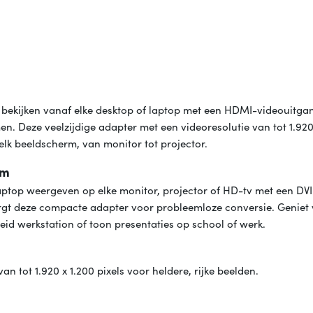
 bekijken vanaf elke desktop of laptop met een HDMI-videouitga
. Deze veelzijdige adapter met een videoresolutie van tot 1.920
elk beeldscherm, van monitor tot projector.
rm
aptop weergeven op elke monitor, projector of HD-tv met een DV
rgt deze compacte adapter voor probleemloze conversie. Geniet 
id werkstation of toon presentaties op school of werk.
 tot 1.920 x 1.200 pixels voor heldere, rijke beelden.