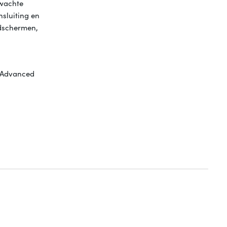
rwachte
nsluiting en
ldschermen,
e Advanced