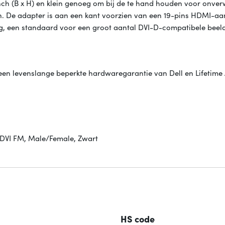
inch (B x H) en klein genoeg om bij de te hand houden voor onve
en. De adapter is aan een kant voorzien van een 19-pins HDMI-aa
ing, een standaard voor een groot aantal DVI-D-compatibele bee
en levenslange beperkte hardwaregarantie van Dell en Lifetim
 DVI FM, Male/Female, Zwart
HS code