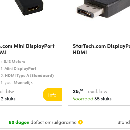
.com Mini DisplayPort
StarTech.com DisplayP
DMI
HDMI
e:
0.13 Meters
 1:
Mini DisplayPort
 2:
HDMI Type A (Standaard)
 1 type:
Mannelijk
25,
cl. btw
excl. btw
50
Info
2 stuks
Voorraad
35 stuks
60 dagen
defect omruilgarantie
Stan