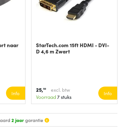
ort naar
StarTech.com 15ft HDMI - DVI-
D 4,6 m Zwart
25,
excl. btw
50
Info
Info
Voorraad
7 stuks
daard
2 jaar
garantie