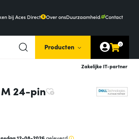
en bij Aces Direct
Over ons
Duurzaamheid
Contact
5
0
Producten
Zakelijke IT-partner
 M 24-pin
nsdag 12-08-2026
geleverd