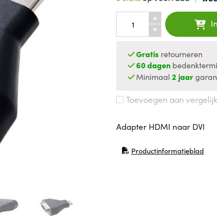
I
Gratis
retourneren
60 dagen
bedenktermi
Minimaal
2 jaar
garan
Toevoegen aan vergelij
Adapter HDMI naar DVI
Productinformatieblad
(opent in nieuw venster)