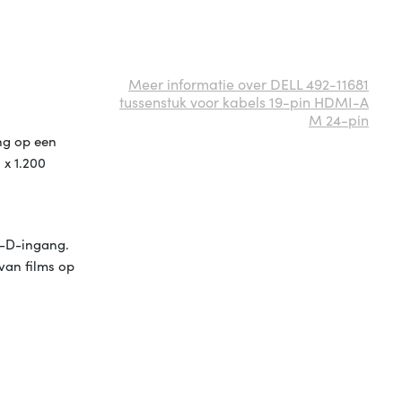
Meer informatie over DELL 492-11681
tussenstuk voor kabels 19-pin HDMI-A
M 24-pin
ng op een
 x 1.200
I-D-ingang.
van films op