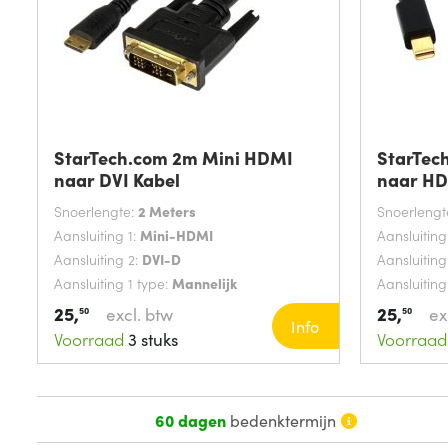
StarTech.com 2m Mini HDMI
StarTech
naar DVI Kabel
naar H
Snoerlengte:
2 Meters
Snoerlengt
Aansluiting 1:
Mini-HDMI
Aansluiting
Aansluiting 2:
DVI-D
Aansluiting
Aansluiting 1 type:
Mannelijk
Aansluiting
25,
25,
excl. btw
ex
50
50
Info
Voorraad
3 stuks
Voorraad
60 dagen
bedenktermijn