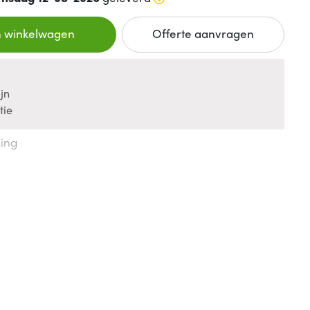
n winkelwagen
Offerte aanvragen
jn
tie
king