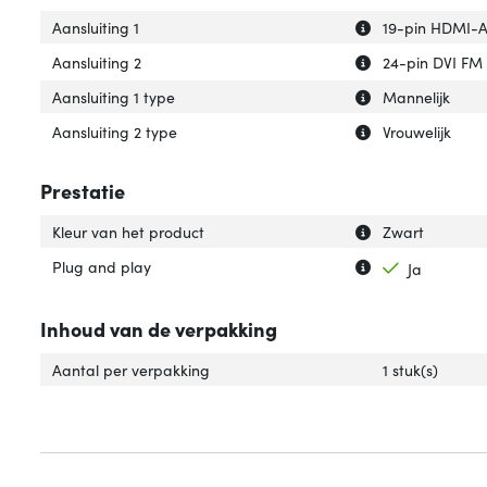
Uitleg over 'Aansl
Verberg uitleg ov
Aansluiting 1
19-pin HDMI-
Uitleg over 'Aansl
Verberg uitleg ov
Aansluiting 2
24-pin DVI FM
Uitleg over 'Aansl
Verberg uitleg ov
Aansluiting 1 type
Mannelijk
Uitleg over 'Aans
Verberg uitleg ov
Aansluiting 2 type
Vrouwelijk
Prestatie
Uitleg over 'Kleu
Verberg uitleg ov
Kleur van het product
Zwart
Uitleg over 'Plug
Verberg uitleg o
Plug and play
Ja
Inhoud van de verpakking
Aantal per verpakking
1 stuk(s)