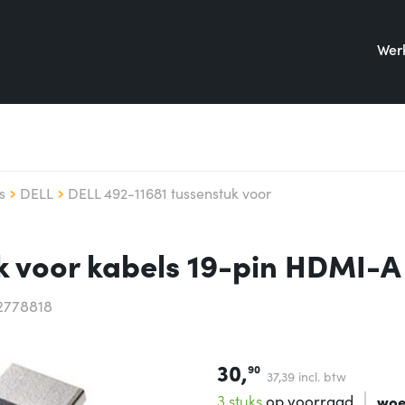
Werk
s
DELL
DELL 492-11681 tussenstuk voor
k voor kabels 19-pin HDMI-A
2778818
30,
90
37,
39
incl. btw
3 stuks
op voorraad
woe