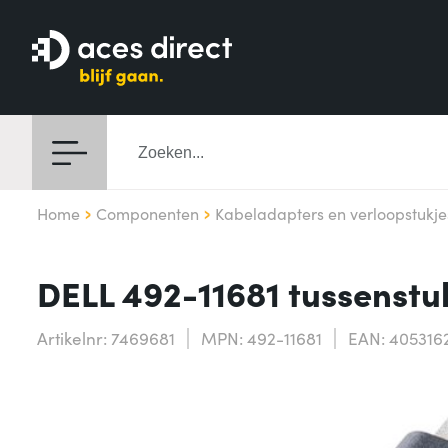
Home
Componenten
Kabeladapters en verloopstukje
DELL 492-11681 tussenstu
Artikelnr: 7469681
MPN: 492-11681
EAN: 405316