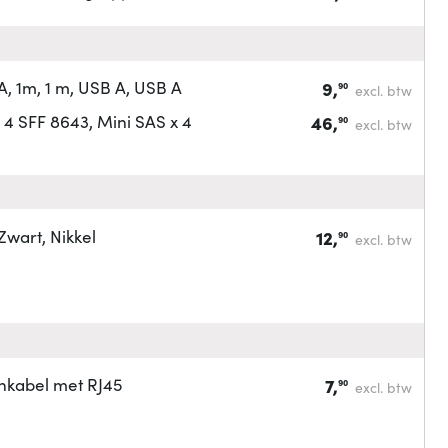
 1m, 1 m, USB A, USB A
9,
90
excl. btw
4 SFF 8643, Mini SAS x 4
46,
90
excl. btw
wart, Nikkel
12,
90
excl. btw
hkabel met RJ45
7,
90
excl. btw