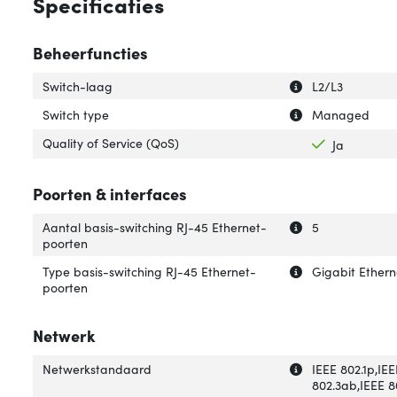
Specificaties
Beheerfuncties
Uitleg over 'Swit
Verberg uitleg o
Switch-laag
L2/L3
Uitleg over 'Swit
Verberg uitleg ov
Switch type
Managed
Quality of Service (QoS)
Ja
Poorten & interfaces
Uitleg over 'Aan
Verberg uitleg o
Aantal basis-switching RJ-45 Ethernet-
5
poorten
Uitleg over 'Typ
Verberg uitleg o
Type basis-switching RJ-45 Ethernet-
Gigabit Ethern
poorten
Netwerk
Uitleg over 'Net
Verberg uitleg o
Netwerkstandaard
IEEE 802.1p,IEE
802.3ab,IEEE 80