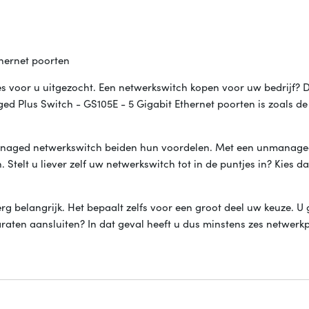
hernet poorten
s voor u uitgezocht. Een netwerkswitch kopen voor uw bedrijf? D
d Plus Switch - GS105E - 5 Gigabit Ethernet poorten is zoals d
anaged netwerkswitch beiden hun voordelen. Met een unmanage
. Stelt u liever zelf uw netwerkswitch tot in de puntjes in? Kies d
erg belangrijk. Het bepaalt zelfs voor een groot deel uw keuze. U 
araten aansluiten? In dat geval heeft u dus minstens zes netwerk