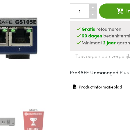
I
Gratis
retourneren
60 dagen
bedenktermi
Minimaal
2 jaar
garan
Toevoegen aan vergelij
ProSAFE Unmanaged Plus Sw
Productinformatieblad
(opent in nieuw venster)