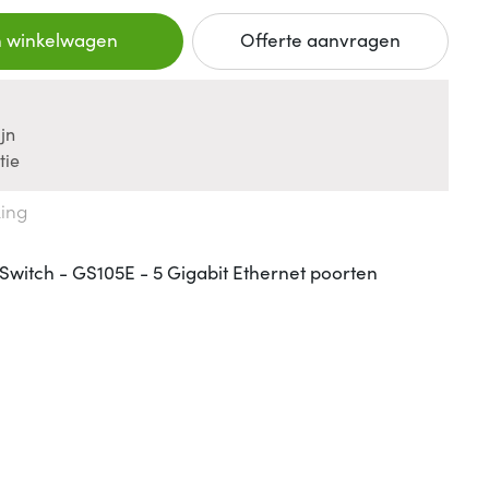
n winkelwagen
Offerte aanvragen
jn
tie
king
itch - GS105E - 5 Gigabit Ethernet poorten