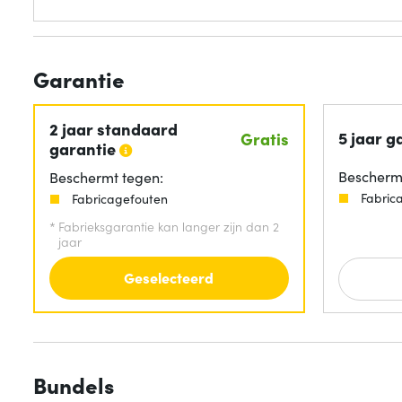
Garantie
2 jaar standaard
5 jaar g
Gratis
garantie
Beschermt
Beschermt tegen:
Fabric
Fabricagefouten
*
Fabrieksgarantie kan langer zijn dan 2
jaar
Geselecteerd
Bundels