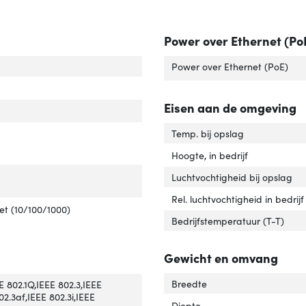
Power over Ethernet (Po
ch-laag'
ver 'Switch-laag'
Power over Ethernet (PoE)
ch type'
er 'Switch type'
Eisen aan de omgeving
Temp. bij opslag
Hoogte, in bedrijf
tal basis-switching RJ-45 Ethernet-poorten'
ver 'Aantal basis-switching RJ-45 Ethernet-poorten'
Luchtvochtigheid bij opslag
Rel. luchtvochtigheid in bedrijf
e basis-switching RJ-45 Ethernet-poorten'
ver 'Type basis-switching RJ-45 Ethernet-poorten'
et (10/100/1000)
Bedrijfstemperatuur (T-T)
Gewicht en omvang
werkstandaard'
ver 'Netwerkstandaard'
Breedte
E 802.1Q,IEEE 802.3,IEEE
2.3af,IEEE 802.3i,IEEE
Diepte