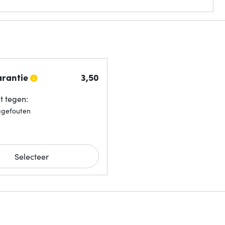
arantie
3,
50
 tegen:
agefouten
Selecteer