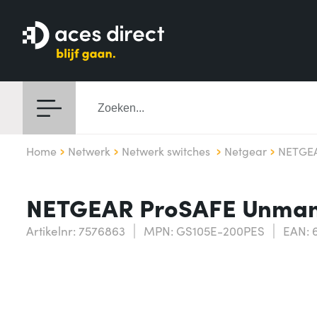
Home
Netwerk
Netwerk switches
Netgear
NETGEA
NETGEAR ProSAFE Unmanag
Artikelnr: 7576863
MPN: GS105E-200PES
EAN: 