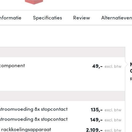
nformatie
Specificaties
Review
Alternatieve
component
49,-
excl. btw
K
roomvoeding 8x stopcontact
135,-
excl. btw
roomvoeding 8x stopcontact
149,-
excl. btw
 rackkoelingsapparaat
2.109,-
excl. btw