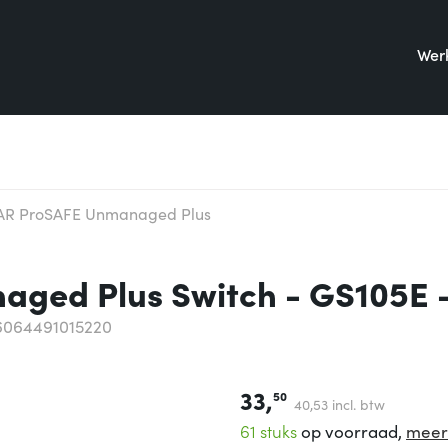
Werk
R ProSAFE Unmanaged Plus
ed Plus Switch - GS105E -
6064491015220
33,
50
40,
53
incl. btw
61 stuks
op voorraad,
meer