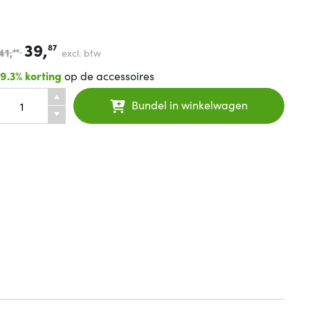
39,
87
41,
excl. btw
40
19.3% korting
op de accessoires
Bundel in winkelwagen