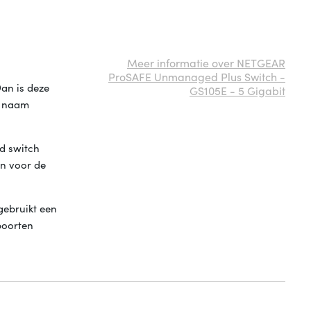
Meer informatie over NETGEAR
ProSAFE Unmanaged Plus Switch -
an is deze
GS105E - 5 Gigabit
e naam
d switch
an voor de
gebruikt een
poorten