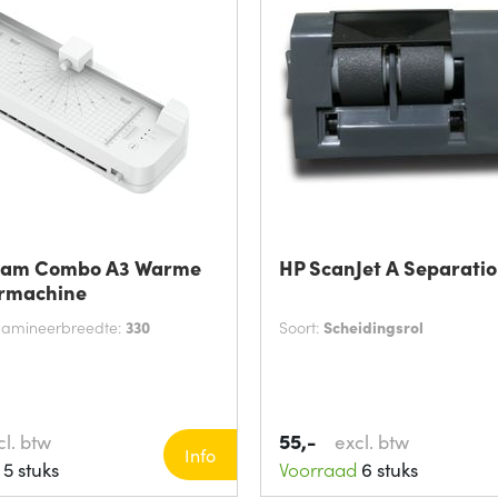
Lam Combo A3 Warme
HP ScanJet A Separatio
rmachine
lamineerbreedte:
330
Soort:
Scheidingsrol
55,-
cl. btw
excl. btw
Info
5 stuks
Voorraad
6 stuks