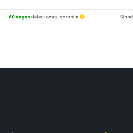
60 dagen
defect omruilgarantie
Stan