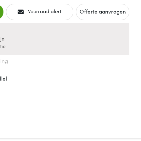
Offerte aanvragen
Voorraad alert
jn
tie
king
lel