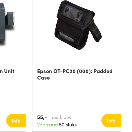
n Unit
Epson OT-PC20 (000): Padded
Case
55,-
excl. btw
Info
Info
Voorraad
50 stuks