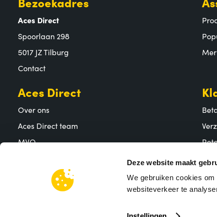
Bezoekadres
As
Aces Direct
Pro
Spoorlaan 298
Pop
5017 JZ Tilburg
Mer
Contact
Aces Direct
Kl
Over ons
Bet
Aces Direct team
Ver
MVO
Reto
Vacatures
Vee
Deze website maakt gebru
We gebruiken cookies om c
websiteverkeer te analyser
Instellingen