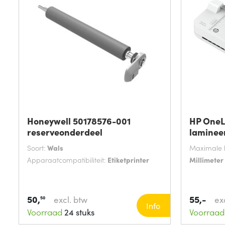
Honeywell 50178576-001
HP One
reserveonderdeel
laminee
Soort:
Wals
Maximale 
Apparaatcompatibiliteit:
Etiketprinter
Millimeter
50,
55,-
excl. btw
ex
50
Info
Voorraad
24 stuks
Voorraad