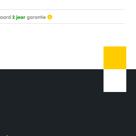
daard
2 jaar
garantie