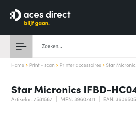
Home
Print - scan
Printer accessoires
Star Micronic
Star Micronics IFBD-HC0
Artikelnr: 7581567
MPN: 39607411
EAN: 360650