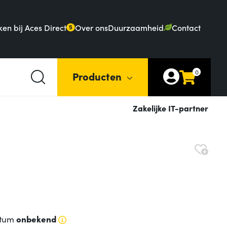
en bij Aces Direct
Over ons
Duurzaamheid
Contact
5
0
Producten
Zakelijke IT-partner
atum
onbekend