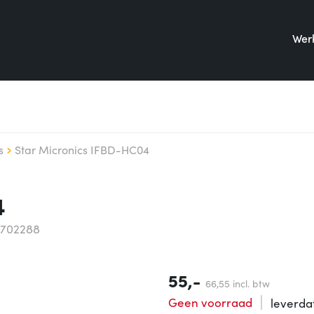
Werk
s
Star Micronics IFBD-HC04
4
5702288
55,-
66,
55
incl. btw
Geen voorraad
leverd