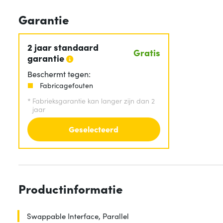
Garantie
2 jaar standaard
Gratis
garantie
Beschermt tegen:
Fabricagefouten
*
Fabrieksgarantie kan langer zijn dan 2
jaar
Geselecteerd
Productinformatie
Swappable Interface, Parallel