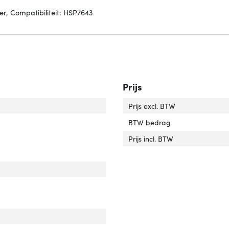
er, Compatibiliteit: HSP7643
Prijs
raatcompatibiliteit'
ver 'Apparaatcompatibiliteit'
Prijs excl. BTW
tibiliteit'
er 'Compatibiliteit'
BTW bedrag
Prijs incl. BTW