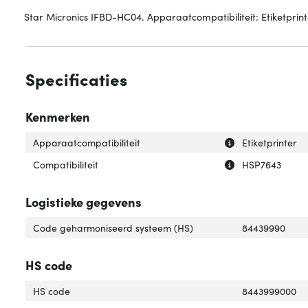
Star Micronics IFBD-HC04. Apparaatcompatibiliteit: Etiketprint
Specificaties
Kenmerken
Uitleg over 'Appa
Verberg uitleg o
Apparaatcompatibiliteit
Etiketprinter
Uitleg over 'Compa
Verberg uitleg ov
Compatibiliteit
HSP7643
Logistieke gegevens
Code geharmoniseerd systeem (HS)
84439990
HS code
HS code
8443999000