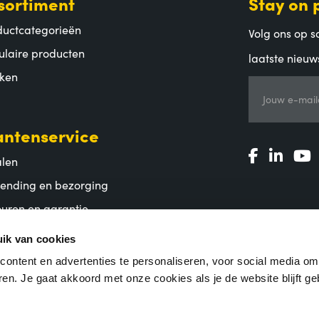
sortiment
Stay on 
ductcategorieën
Volg ons op so
ulaire producten
laatste nieuw
ken
Jouw e-mail
antenservice
alen
zending en bezorging
uren en garantie
lgestelde vragen
ik van cookies
ontent en advertenties te personaliseren, voor social media o
en. Je gaat akkoord met onze cookies als je de website blijft ge