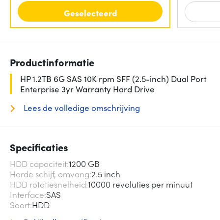
Geselecteerd
Productinformatie
HP 1.2TB 6G SAS 10K rpm SFF (2.5-inch) Dual Port
Enterprise 3yr Warranty Hard Drive
Lees de volledige omschrijving
Specificaties
HDD capaciteit
1200 GB
Harde schijf, omvang
2.5 inch
HDD rotatiesnelheid
10000 revoluties per minuut
Interface
SAS
Soort
HDD