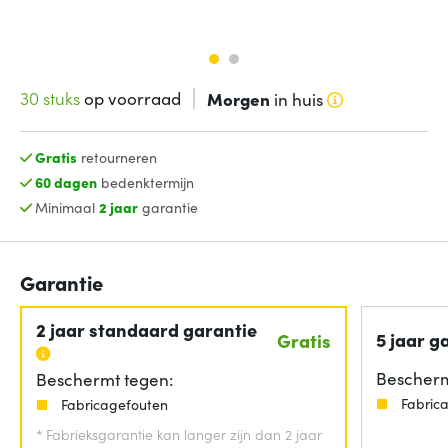
30 stuks
op voorraad
Morgen
in huis
Gratis
retourneren
60 dagen
bedenktermijn
Minimaal
2 jaar
garantie
Garantie
2 jaar standaard garantie
5 jaar g
Gratis
Bescherm
Beschermt tegen:
Fabric
Fabricagefouten
*
Fabrieksgarantie kan langer zijn dan 2 jaar