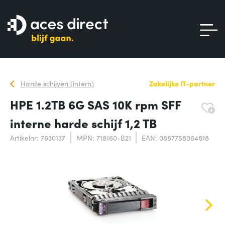
Harde schijven (intern)
Zakelijke IT-partner
HPE 1.2TB 6G SAS 10K rpm SFF
interne harde schijf 1,2 TB
Artikelnr: 7630137
MPN: 718160-B21
EAN: 0887758064818