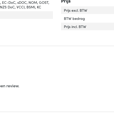
Prijs
C, EC-DoC, sDOC, NOM, GOST,
NZS DoC, VCCI, BSMI, KC
Prijs excl. BTW
compatibiliteit'
er 'Merkcompatibiliteit'
BTW bedrag
stigingsmogelijkheid voor kabelslot'
ver 'Bevestigingsmogelijkheid voor kabelslot'
Prijs incl. BTW
een review.