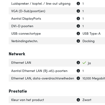
Uitleg over 'Luid
Verberg uitleg ov
Luidspreker / koptel. / line-out uitgang
1
Uitleg over 'VGA
Verberg uitleg o
VGA (D-Sub)poort(en)
1
Uitleg over 'Aant
Verberg uitleg ov
Aantal DisplayPorts
1
Uitleg over 'DVI
Verberg uitleg o
DVI-D poorten
1
Uitleg over 'USB
Verberg uitleg o
USB-connectortype
USB Type-A
Uitleg over 'Verb
Verberg uitleg ov
Verbindingstechn.
Docking
Netwerk
Uitleg over 'Ethe
Verberg uitleg o
Ethernet LAN
Ja
Uitleg over 'Aan
Verberg uitleg o
Aantal Ethernet LAN (RJ-45)-poorten
1
Uitleg over 'Eth
Verberg uitleg o
Ethernet LAN, data-overdrachtsnelheden
10,100 Megabi
Prestatie
Uitleg over 'Kleu
Verberg uitleg ov
Kleur van het product
Zwart