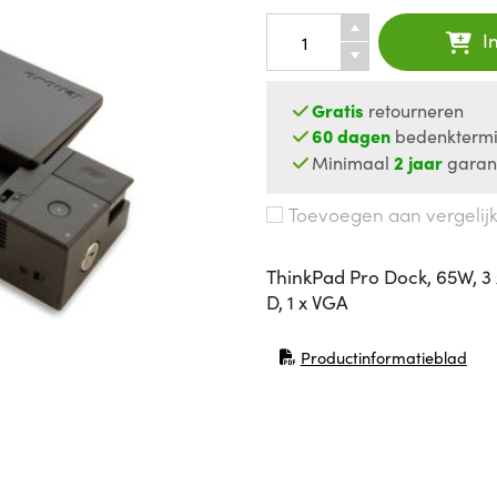
I
Gratis
retourneren
60 dagen
bedenktermi
Minimaal
2 jaar
garan
Toevoegen aan vergelij
ThinkPad Pro Dock, 65W, 3 x 
D, 1 x VGA
Productinformatieblad
(opent in nieuw venster)