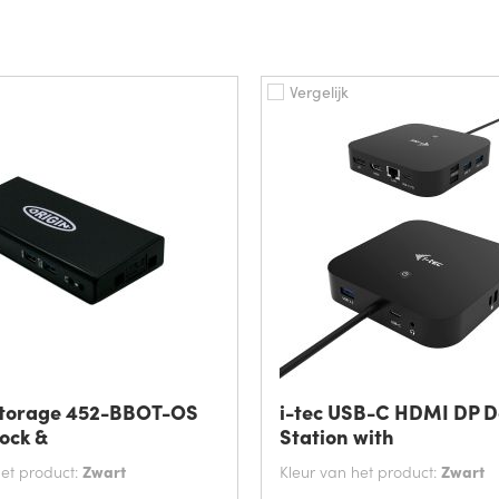
Vergelijk
Storage 452-BBOT-OS
i-tec USB-C HDMI DP D
ock &
Station with
het product:
Zwart
Kleur van het product:
Zwart