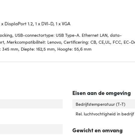
x DisplaPort 1.2, 1 x DVI-D, 1 x VGA
Docking, USB-connectortype: USB Type-A. Ethernet LAN, data-
rt, Merkcompatibiliteit: Lenovo, Certificering: CB, CE,UL, FCC, EC-
: 345 mm, Diepte: 162,5 mm, Hoogte: 55,6 mm
Eisen aan de omgeving
tal USB 2.0-poorten'
ver 'Aantal USB 2.0-poorten'
Bedrijfstemperatuur (T-T)
Rel. luchtvochtigheid in bedrijf
ofoon, line-in ingang'
er 'Microfoon, line-in ingang'
Gewicht en omvang