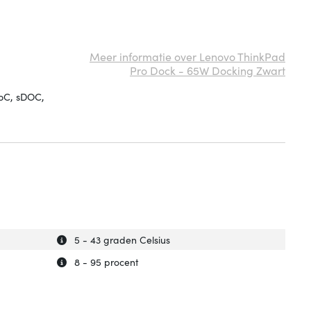
Meer informatie over Lenovo ThinkPad
Pro Dock - 65W Docking Zwart
DoC, sDOC,
Uitleg over 'Bedrijfstemperatuur (T-T)'
Verberg uitleg over 'Bedrijfstemperatuur (T-T)'
5 - 43 graden Celsius
Uitleg over 'Rel. luchtvochtigheid in bedrijf'
Verberg uitleg over 'Rel. luchtvochtigheid in bedrijf'
8 - 95 procent