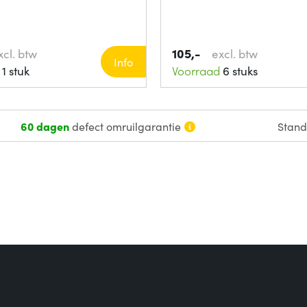
105,-
xcl. btw
excl. btw
Info
1 stuk
Voorraad
6 stuks
60 dagen
defect omruilgarantie
Stan