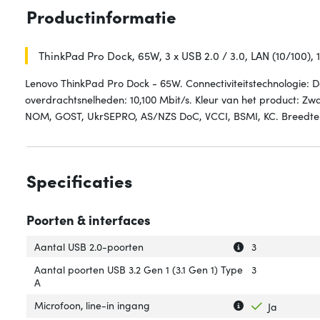
Productinformatie
ThinkPad Pro Dock, 65W, 3 x USB 2.0 / 3.0, LAN (10/100), 1 
Lenovo ThinkPad Pro Dock - 65W. Connectiviteitstechnologie: 
overdrachtsnelheden: 10,100 Mbit/s. Kleur van het product: Zwa
NOM, GOST, UkrSEPRO, AS/NZS DoC, VCCI, BSMI, KC. Breedte
Specificaties
Poorten & interfaces
Uitleg over 'Aan
Verberg uitleg o
Aantal USB 2.0-poorten
3
Aantal poorten USB 3.2 Gen 1 (3.1 Gen 1) Type
3
A
Uitleg over 'Micr
Verberg uitleg ov
Microfoon, line-in ingang
Ja