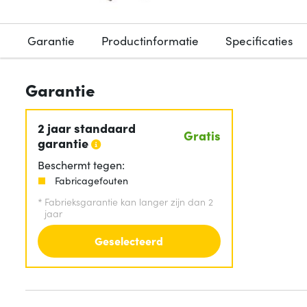
Garantie
Productinformatie
Specificaties
Garantie
2 jaar standaard
Gratis
garantie
Beschermt tegen:
Fabricagefouten
*
Fabrieksgarantie kan langer zijn dan 2
jaar
Geselecteerd