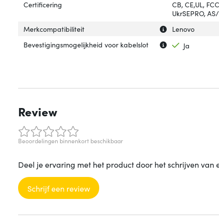
Certificering
CB, CE,UL, FC
UkrSEPRO, AS/
Uitleg over 'Merk
Verberg uitleg ov
Merkcompatibiliteit
Lenovo
Uitleg over 'Beve
Verberg uitleg o
Bevestigingsmogelijkheid voor kabelslot
Ja
Review
Beoordelingen binnenkort beschikbaar
Deel je ervaring met het product door het schrijven van 
Schrijf een review