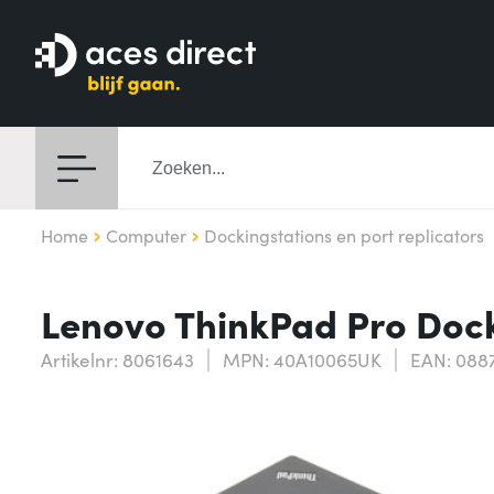
Home
Computer
Dockingstations en port replicators
Lenovo ThinkPad Pro Doc
Artikelnr: 8061643
MPN: 40A10065UK
EAN: 088