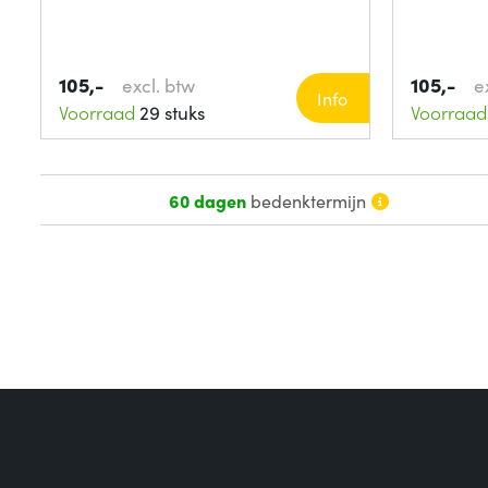
105,-
105,-
excl. btw
e
Info
Voorraad
29 stuks
Voorraad
60 dagen
bedenktermijn