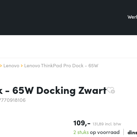
Werk
Lenovo
Lenovo ThinkPad Pro Dock - 65W
k - 65W Docking Zwart
7770918106
109,-
131,
89
incl. btw
2 stuks
op voorraad
din