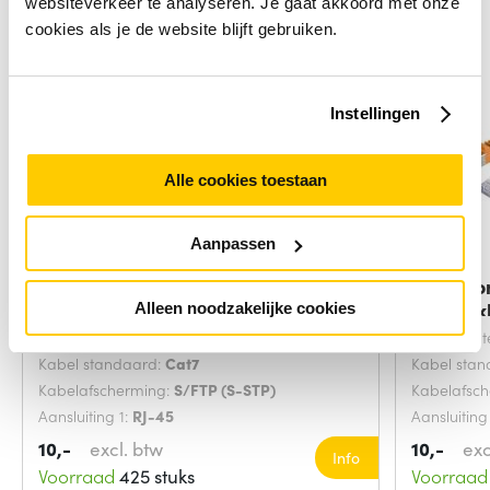
websiteverkeer te analyseren. Je gaat akkoord met onze
cookies als je de website blijft gebruiken.
Instellingen
Alle cookies toestaan
Aanpassen
Microconnect SFTP702G
Microco
netwerkkabel Groen 2
netwerk
Alleen noodzakelijke cookies
Snoerlengte:
2 Meters
Snoerlengt
Kabel standaard:
Cat7
Kabel sta
Kabelafscherming:
S/FTP (S-STP)
Kabelafsc
Aansluiting 1:
RJ-45
Aansluiting
10,-
excl. btw
10,-
exc
Info
Voorraad
425 stuks
Voorraad