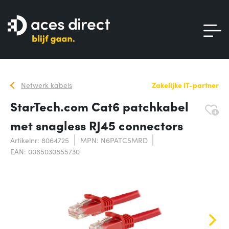
Netwerk kabels
Zakelijke IT-partner
StarTech.com Cat6 patchkabel
met snagless RJ45 connectors
Artikelnr: 8064725
MPN: N6PATC5MRD
EAN: 0065030855730