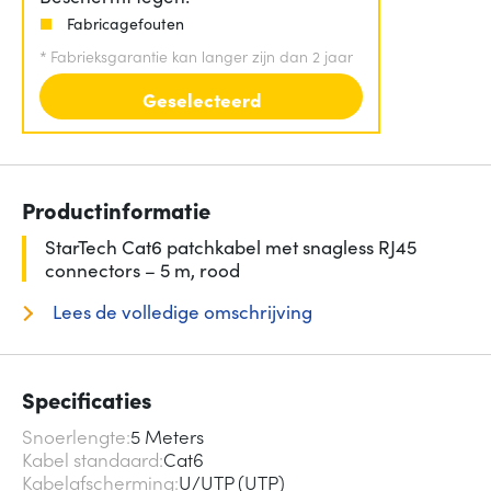
Fabricagefouten
*
Fabrieksgarantie kan langer zijn dan 2 jaar
Geselecteerd
Productinformatie
StarTech Cat6 patchkabel met snagless RJ45
connectors – 5 m, rood
Lees de volledige omschrijving
Specificaties
Snoerlengte
5 Meters
Kabel standaard
Cat6
Kabelafscherming
U/UTP (UTP)