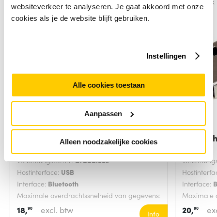
Vergelijk
Vergelijk
websiteverkeer te analyseren. Je gaat akkoord met onze
cookies als je de website blijft gebruiken.
Instellingen
Alle cookies toestaan
Aanpassen
StarTech.com USB Bluetooth 5.0
StarTec
Alleen noodzakelijke cookies
Adapter
2.1
Verbindingstechn.:
Draadloos
Verbinding
Hostinterface:
USB
Hostinterfa
Interface:
Bluetooth
Interface:
B
Maximale overdrachtssnelheid van gegevens:
Maximale o
2 Megabit per seconde
3 Megabit
18,
excl. btw
20,
ex
90
90
Info