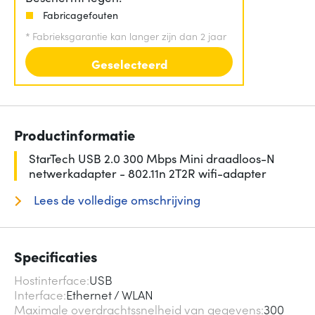
Fabricagefouten
*
Fabrieksgarantie kan langer zijn dan 2 jaar
Geselecteerd
Productinformatie
StarTech USB 2.0 300 Mbps Mini draadloos-N
netwerkadapter - 802.11n 2T2R wifi-adapter
Lees de volledige omschrijving
Specificaties
Hostinterface
USB
Interface
Ethernet / WLAN
Maximale overdrachtssnelheid van gegevens
300