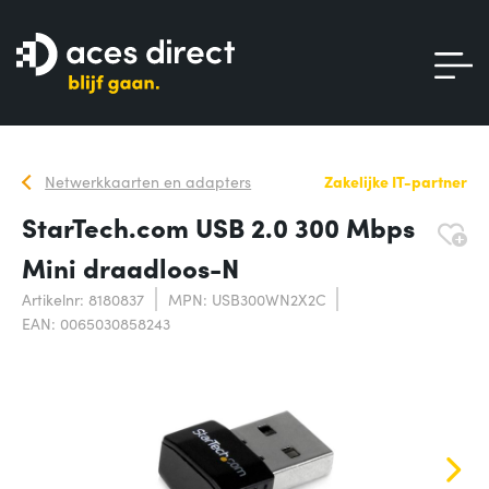
Netwerkkaarten en adapters
Zakelijke IT-partner
StarTech.com USB 2.0 300 Mbps
Mini draadloos-N
Artikelnr: 8180837
MPN: USB300WN2X2C
EAN: 0065030858243