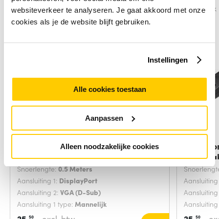
Vergelijk
Vergelijk
websiteverkeer te analyseren. Je gaat akkoord met onze
cookies als je de website blijft gebruiken.
Instellingen
Alle cookies toestaan
Aanpassen
Microconnect DP-VGA-MM-050
Microco
Alleen noodzakelijke cookies
video kabel
video ka
Snoerlengte:
0.5 Meters
Snoerlengt
Aansluiting 1:
DisplayPort
Aansluiting
Aansluiting 2:
VGA (D-Sub)
Aansluiting
Aansluiting 1 type:
Mannelijk
Aansluiting
25,
excl. btw
25,
ex
50
50