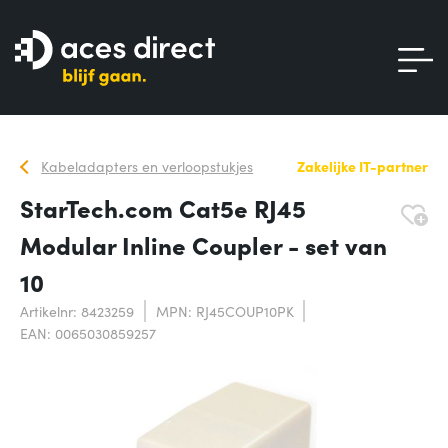
Kabeladapters en verloopstukjes
Zakelijke IT-partner
StarTech.com Cat5e RJ45
Modular Inline Coupler - set van
10
Artikelnr: 8423259
MPN: RJ45COUP10PK
EAN: 0065030859257