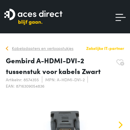
Kabeladapters en verloopstukjes
Zakelijke IT-partner
Gembird A-HDMI-DVI-2
tussenstuk voor kabels Zwart
Artikelnr: 8574355
MPN: A-HDMI-DVI-2
EAN: 8716309054836