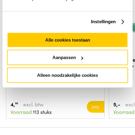
Instellingen
Alle cookies toestaan
Aanpassen
Microconnect FIBSCAPCADA
ACT Fib
tussenstuk voor
adapter
Alleen noodzakelijke cookies
4,
excl. btw
5,-
excl
90
Info
Voorraad
113 stuks
Voorraad