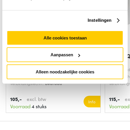
Instellingen
Alle cookies toestaan
Edifier P12 luidspreker Grijs, Hout
Edifier 
Aanpassen
Gemiddeld vermogen:
20 Watts
Gemiddeld
Alleen noodzakelijke cookies
Kleur van het product:
Grijs, Hout
Kleur van 
Verbindingstechn.:
Bedraad
Verbinding
105,-
excl. btw
115,-
ex
Info
Voorraad
4 stuks
Voorraad