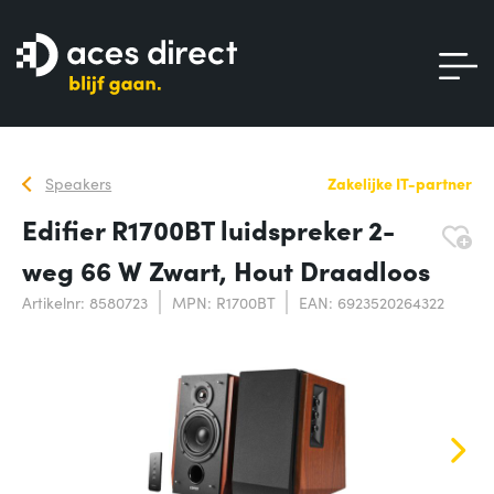
Speakers
Zakelijke IT-partner
Edifier R1700BT luidspreker 2-
weg 66 W Zwart, Hout Draadloos
Artikelnr: 8580723
MPN: R1700BT
EAN: 6923520264322