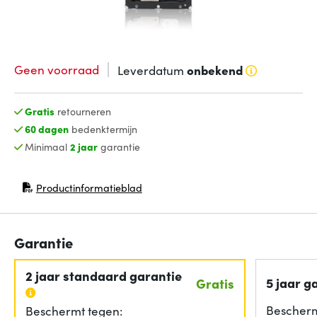
Geen voorraad
Leverdatum
onbekend
Gratis
retourneren
60 dagen
bedenktermijn
Minimaal
2 jaar
garantie
Productinformatieblad
(opent in nieuw venster)
Garantie
2 jaar standaard garantie
5 jaar g
Gratis
Bescherm
Beschermt tegen: