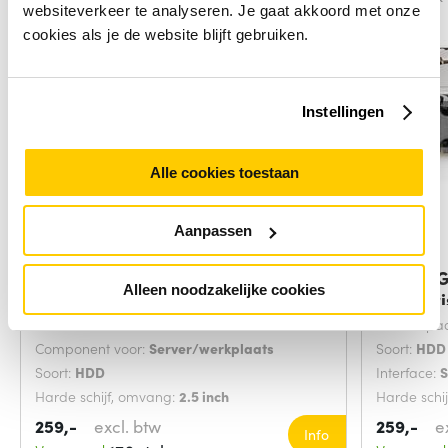
websiteverkeer te analyseren. Je gaat akkoord met onze
cookies als je de website blijft gebruiken.
Instellingen
Alle cookies toestaan
Aanpassen
HPE 600GB hot-plug dual-port
HP 600G
Alleen noodzakelijke cookies
SAS HDD
Enterpri
Interface:
SAS
HDD capaci
Component voor:
Server/werkplaats
Soort:
HDD
Soort:
HDD
Interface:
Harde schijf, omvang:
2.5 inch
Harde schi
259,-
excl. btw
259,-
e
Info