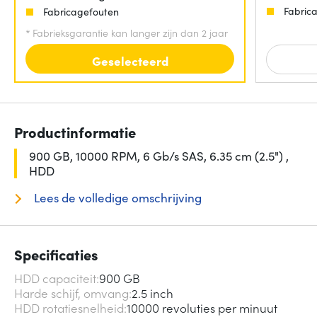
Fabric
Fabricagefouten
*
Fabrieksgarantie kan langer zijn dan 2 jaar
Geselecteerd
Productinformatie
900 GB, 10000 RPM, 6 Gb/s SAS, 6.35 cm (2.5") ,
HDD
Lees de volledige omschrijving
Specificaties
HDD capaciteit
900 GB
Harde schijf, omvang
2.5 inch
HDD rotatiesnelheid
10000 revoluties per minuut