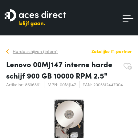
Harde schijven (intern)
Zakelijke IT-partner
Lenovo 00MJ147 interne harde
schijf 900 GB 10000 RPM 2.5"
Artikelnr: 8636361
MPN: 00MJ147
EAN: 2003312447004