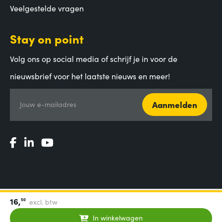
Veelgestelde vragen
Stay on point
Volg ons op social media of schrijf je in voor de
nieuwsbrief voor het laatste nieuws en meer!
Aanmelden
Jouw e-mailadres
16,
50
excl. btw
Algemene voorwaarden
|
Privacy Statement
|
Coordinated
Vulnerability Disclosure
In winkelwagen