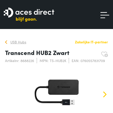
USB Hubs
Zakelijke IT-partner
Transcend HUB2 Zwart
Artikelnr: 8688226
MPN: TS-HUB2K
EAN: 0760557831709