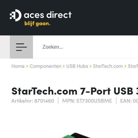
Home
Componenten
USB Hubs
StarTech.com
Star
StarTech.com 7-Port USB 
Artikelnr: 8701460
MPN: ST7300USBME
EAN: 0