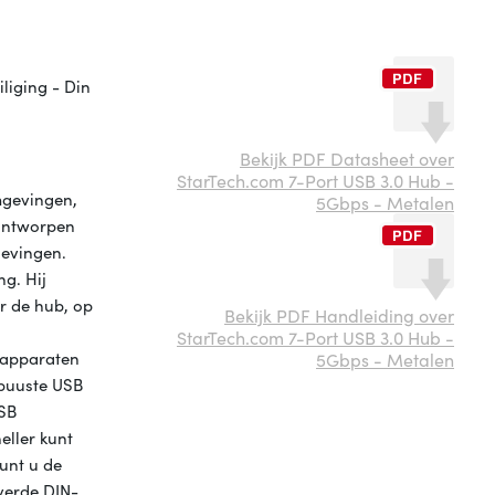
liging - Din
Bekijk PDF Datasheet over
StarTech.com 7-Port USB 3.0 Hub -
mgevingen,
5Gbps - Metalen
 ontworpen
gevingen.
g. Hij
r de hub, op
Bekijk PDF Handleiding over
StarTech.com 7-Port USB 3.0 Hub -
 apparaten
5Gbps - Metalen
obuuste USB
USB
eller kunt
kunt u de
verde DIN-