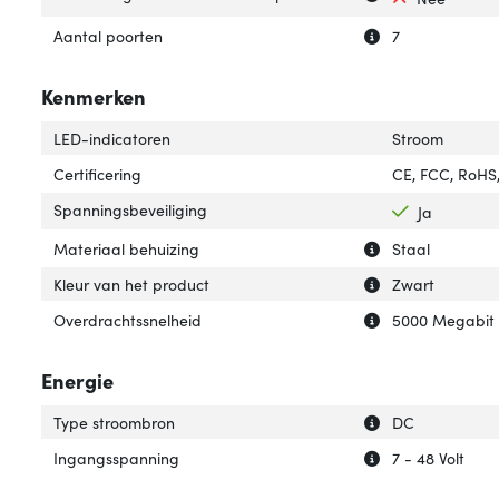
Uitleg over 'Aant
Verberg uitleg o
Aantal poorten
7
Kenmerken
LED-indicatoren
Stroom
Certificering
CE, FCC, RoHS
Spanningsbeveiliging
Ja
Uitleg over 'Mat
Verberg uitleg o
Materiaal behuizing
Staal
Uitleg over 'Kleu
Verberg uitleg ov
Kleur van het product
Zwart
Uitleg over 'Ove
Verberg uitleg o
Overdrachtssnelheid
5000 Megabit 
Energie
Uitleg over 'Typ
Verberg uitleg o
Type stroombron
DC
Uitleg over 'Ing
Verberg uitleg o
Ingangsspanning
7 - 48 Volt