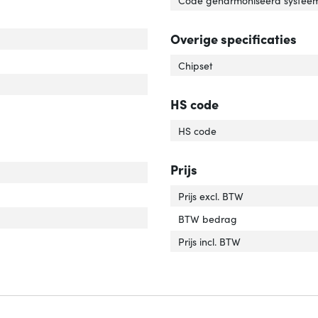
Overige specificaties
dte'
ver 'Breedte'
te'
er 'Diepte'
Chipset
te'
ver 'Hoogte'
HS code
cht'
ver 'Gewicht'
HS code
Prijs
edte verpakking'
ver 'Breedte verpakking'
icht verpakking'
ver 'Gewicht verpakking'
Prijs excl. BTW
gte verpakking'
ver 'Hoogte verpakking'
BTW bedrag
pte verpakking'
ver 'Diepte verpakking'
Prijs incl. BTW