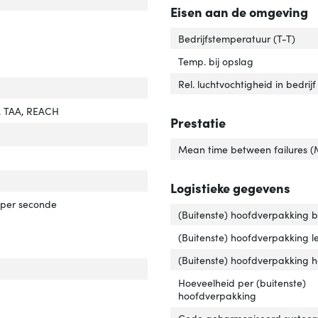
Eisen aan de omgeving
al poorten'
ver 'Aantal poorten'
Bedrijfstemperatuur (T-T)
Temp. bij opslag
Rel. luchtvochtigheid in bedrijf
, TAA, REACH
Prestatie
Mean time between failures 
eriaal behuizing'
ver 'Materiaal behuizing'
r van het product'
er 'Kleur van het product'
Logistieke gegevens
rdrachtssnelheid'
ver 'Overdrachtssnelheid'
per seconde
(Buitenste) hoofdverpakking 
(Buitenste) hoofdverpakking l
(Buitenste) hoofdverpakking 
e stroombron'
ver 'Type stroombron'
Hoeveelheid per (buitenste)
angsspanning'
ver 'Ingangsspanning'
hoofdverpakking
Code geharmoniseerd systeem