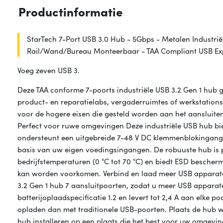
Productinformatie
StarTech 7-Port USB 3.0 Hub - 5Gbps - Metalen Industr
Rail/Wand/Bureau Monteerbaar - TAA Compliant USB E
Voeg zeven USB 3.
Deze TAA conforme 7-poorts industriële USB 3.2 Gen 1 hub g
product- en reparatielabs, vergaderruimtes of werkstations 
voor de hogere eisen die gesteld worden aan het aansluite
Perfect voor ruwe omgevingen Deze industriële USB hub bie
ondersteunt een uitgebreide 7-48 V DC klemmenblokingang, 
basis van uw eigen voedingsingangen. De robuuste hub is 
bedrijfstemperaturen (0 °C tot 70 °C) en biedt ESD besch
kan worden voorkomen. Verbind en laad meer USB apparate
3.2 Gen 1 hub 7 aansluitpoorten, zodat u meer USB appara
batterijoplaadspecificatie 1.2 en levert tot 2,4 A aan elke 
opladen dan met traditionele USB-poorten. Plaats de hub wa
hub installeren op een plaats die het best voor uw omgevi