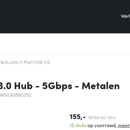
Werk
Tech.com 7-Port USB 3.0
3.0 Hub - 5Gbps - Metalen
065030860352
155,-
187,
55
incl. btw
16 stuks
op voorraad,
meer