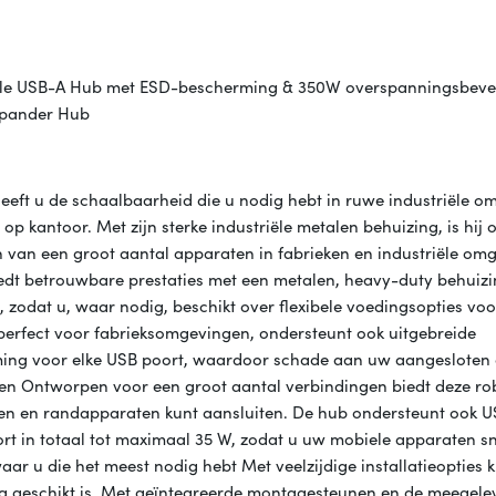
iële USB-A Hub met ESD-bescherming & 350W overspanningsbevei
xpander Hub
eeft u de schaalbaarheid die u nodig hebt in ruwe industriële o
op kantoor. Met zijn sterke industriële metalen behuizing, is hij
n van een groot aantal apparaten in fabrieken en industriële om
dt betrouwbare prestaties met een metalen, heavy-duty behuizin
zodat u, waar nodig, beschikt over flexibele voedingsopties voo
perfect voor fabrieksomgevingen, ondersteunt ook uitgebreide
erming voor elke USB poort, waardoor schade aan uw aangesloten
n Ontworpen voor een groot aantal verbindingen biedt deze r
ten en randapparaten kunt aansluiten. De hub ondersteunt ook 
poort in totaal tot maximaal 35 W, zodat u uw mobiele apparaten sn
ar u die het meest nodig hebt Met veelzijdige installatieopties 
ng geschikt is. Met geïntegreerde montagesteunen en de meegele