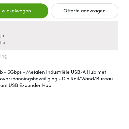
n winkelwagen
Offerte aanvragen
jn
tie
king
ub - 5Gbps - Metalen Industriële USB-A Hub met
verspanningsbeveiliging - Din Rail/Wand/Bureau
iant USB Expander Hub