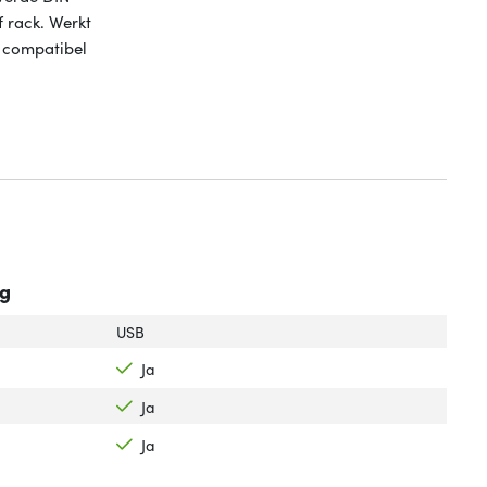
 rack. Werkt
 compatibel
ng
USB
Ja
Ja
Ja