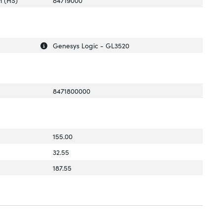
Uitleg over 'Chipset'
Verberg uitleg over 'Chipset'
Genesys Logic - GL3520
8471800000
155.00
32.55
187.55