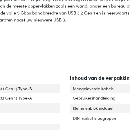
aan de meeste oppervlakken zoals een wand, onder een bureau of
e volle 5 Gbps bandbreedte van USB 3.2 Gen 1 en is neerwaarts
araten naast uw nieuwere USB 3.
Inhoud van de verpakki
interface'
er 'Hostinterface'
(3.1 Gen 1) Type-B
Meegeleverde kabels
interfaces'
ver 'Hub-interfaces'
(3.1 Gen 1) Type-A
Gebruikershandleiding
ntegreerde geheugenkaartlezer'
ver 'Geïntegreerde geheugenkaartlezer'
Klemmenblok inclusief
DIN-railset inbegrepen
sluiting voor netstroomadapter'
ver 'Aansluiting voor netstroomadapter'