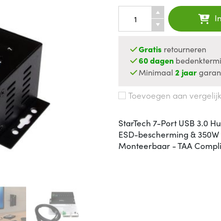
I
Gratis
retourneren
60 dagen
bedenktermi
Minimaal
2 jaar
garan
Toevoegen aan vergelij
StarTech 7-Port USB 3.0 H
ESD-bescherming & 350W o
Monteerbaar - TAA Compl