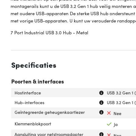
montagerails kunt u de USB 3.2 Gen 1 hub veilig monteren 
met oudere USB-apparaten De sterke USB hub ondersteunt d
met vorige USB-apparaten. U kunt uw verouderde randapp
7 Port Industrial USB 3.0 Hub - Metal
Specificaties
Poorten & interfaces
Uitleg over 'Host
Verberg uitleg ov
Hostinterface
USB 3.2 Gen 1 
Uitleg over 'Hub-
Verberg uitleg o
Hub-interfaces
USB 3.2 Gen 1 
Uitleg over 'Geï
Verberg uitleg o
Geïntegreerde geheugenkaartlezer
Nee
Klemmenblokpoort
Ja
Uitleg over 'Aan
Verberg uitleg o
Aansluiting voor netstroomadapter
Nee