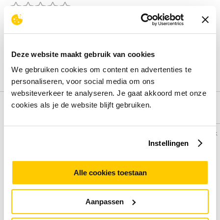
Beoordelingen binnenkort beschikbaar
Deel je ervaring met het product door het schrijven van een
review.
Deze website maakt gebruik van cookies
Schrijf een review
We gebruiken cookies om content en advertenties te
personaliseren, voor social media om ons
websiteverkeer te analyseren. Je gaat akkoord met onze
cookies als je de website blijft gebruiken.
Alternatieven
Vergelijk
Vergelijk
Instellingen
Alle cookies toestaan
Aanpassen