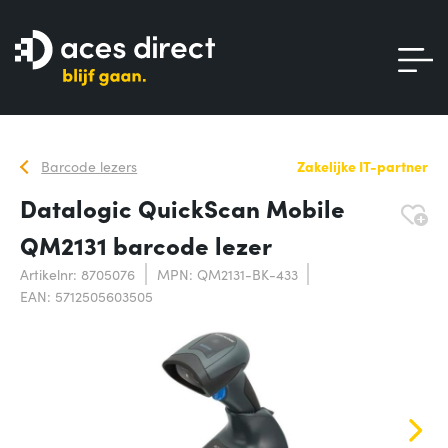
Barcode lezers
Zakelijke IT-partner
Datalogic QuickScan Mobile
QM2131 barcode lezer
Artikelnr: 8705076
MPN: QM2131-BK-433
EAN: 5712505603505