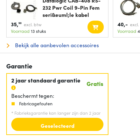
Datalogic CAB-408 RS-
232 Pwr Coil 9-Pin Fem
seri&euml;le kabel
35,
40,-
90
excl. btw
excl.
Voorraad
13 stuks
Voorraad
4
Bekijk alle aanbevolen accessoires
Garantie
2 jaar standaard garantie
Gratis
Beschermt tegen:
Fabricagefouten
*
Fabrieksgarantie kan langer zijn dan 2 jaar
Geselecteerd