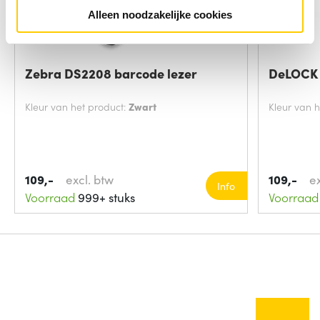
Alleen noodzakelijke cookies
Zebra DS2208 barcode lezer
DeLOCK 
Kleur van het product:
Zwart
Kleur van 
109,-
excl. btw
109,-
e
Info
Voorraad
999+ stuks
Voorraad