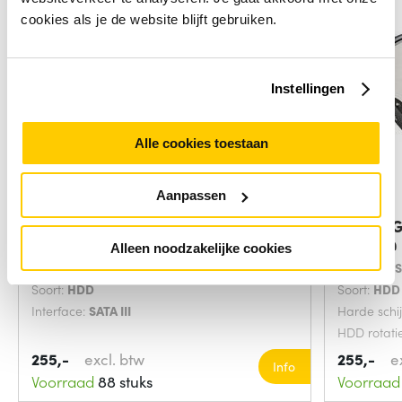
cookies als je de website blijft gebruiken.
Instellingen
Alle cookies toestaan
Aanpassen
Western Digital Red Plus interne
DELL WG9
harde
TB 7200
Alleen noodzakelijke cookies
Component voor:
NAS
Interface:
S
Soort:
HDD
Soort:
HDD
Interface:
SATA III
Harde schi
HDD rotati
minuut
255,-
excl. btw
255,-
e
Info
Voorraad
88 stuks
Voorraad