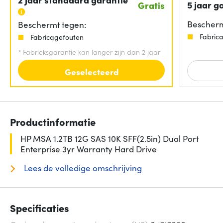
5 jaar g
Gratis
Bescherm
Beschermt tegen:
Fabric
Fabricagefouten
*
Fabrieksgarantie kan langer zijn dan 2 jaar
Geselecteerd
Productinformatie
HP MSA 1.2TB 12G SAS 10K SFF(2.5in) Dual Port
Enterprise 3yr Warranty Hard Drive
Lees de volledige omschrijving
Specificaties