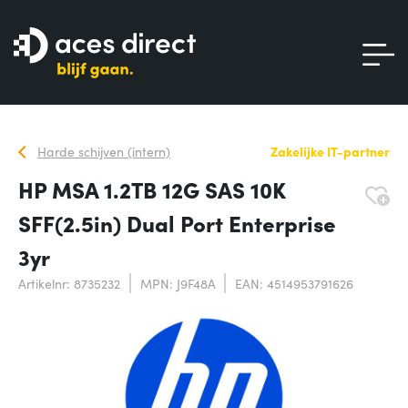
Harde schijven (intern)
Zakelijke IT-partner
HP MSA 1.2TB 12G SAS 10K
SFF(2.5in) Dual Port Enterprise
3yr
Artikelnr: 8735232
MPN: J9F48A
EAN: 4514953791626