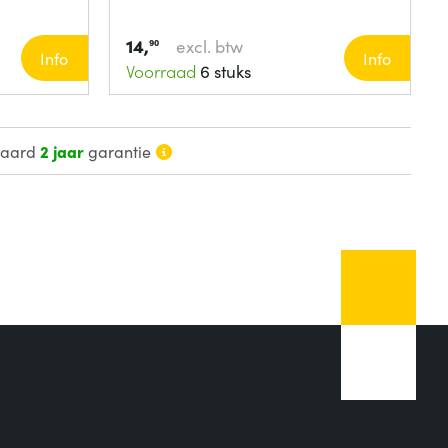
14,
excl. btw
90
Info
Info
Voorraad
6 stuks
daard
2 jaar
garantie