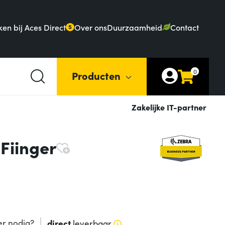
en bij Aces Direct
Over ons
Duurzaamheid
Contact
5
0
Producten
Zakelijke IT-partner
Fiinger
r nodig?
direct
leverbaar