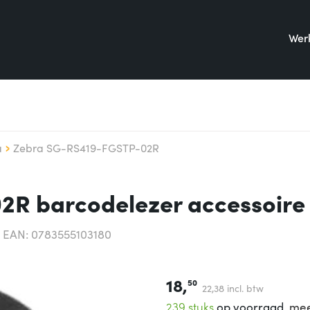
Werk
a
Zebra SG-RS419-FGSTP-02R
R barcodelezer accessoire 
EAN: 0783555103180
18,
50
22,
38
incl. btw
239 stuks
op voorraad,
mee