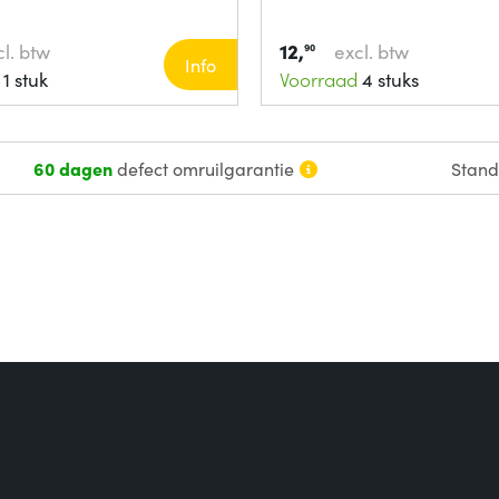
12,
l. btw
excl. btw
90
Info
1 stuk
Voorraad
4 stuks
60 dagen
defect omruilgarantie
Stan