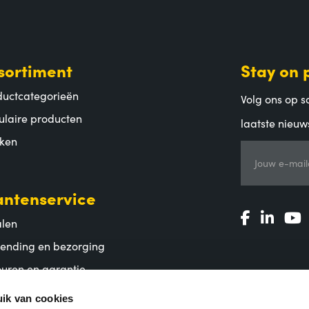
sortiment
Stay on 
ductcategorieën
Volg ons op so
ulaire producten
laatste nieuw
ken
Jouw e-mail
antenservice
alen
zending en bezorging
uren en garantie
lgestelde vragen
ik van cookies