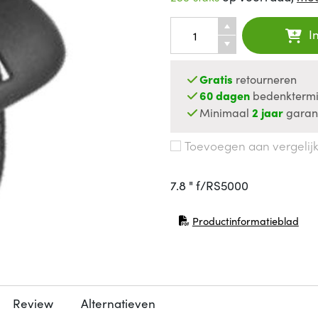
I
Gratis
retourneren
60 dagen
bedenktermi
Minimaal
2 jaar
garan
Toevoegen aan vergelij
7.8 " f/RS5000
Productinformatieblad
(opent in nieuw venster)
Review
Alternatieven