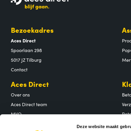
Bezoekadres
As
Aces Direct
Pro
Spoorlaan 298
Pop
5017 JZ Tilburg
Mer
Contact
Aces Direct
Kl
Over ons
Bet
Aces Direct team
Ver
MVO
Reto
Vacatures
Vee
Deze website maakt gebru