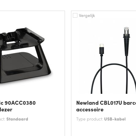
Vergelijk
ic 90ACC0380
Newland CBL017U barc
lezer
accessoire
ct:
Standaard
Type product:
USB-kabel