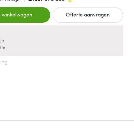
n winkelwagen
Offerte aanvragen
jn
tie
king