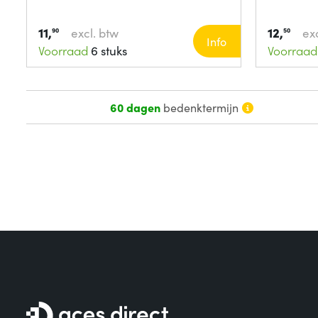
11,
12,
excl. btw
exc
90
50
Info
Voorraad
6 stuks
Voorraad
60 dagen
bedenktermijn