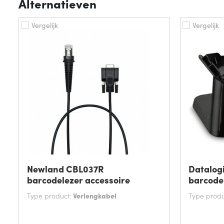
Alternatieven
Vergelijk
Vergelijk
Newland CBL037R
Datalog
barcodelezer accessoire
barcode
Type product:
Verlengkabel
Type produ