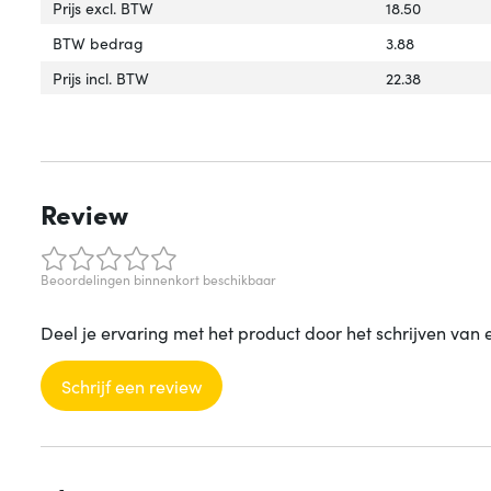
Prijs excl. BTW
18.50
BTW bedrag
3.88
Prijs incl. BTW
22.38
Review
Beoordelingen binnenkort beschikbaar
Deel je ervaring met het product door het schrijven van 
Schrijf een review