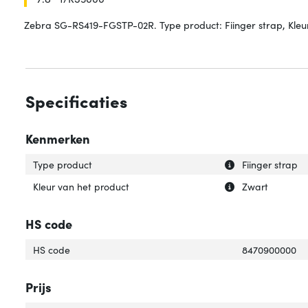
Zebra SG-RS419-FGSTP-02R. Type product: Fiinger strap, Kleu
Specificaties
Kenmerken
Uitleg over 'Type
Verberg uitleg o
Type product
Fiinger strap
Uitleg over 'Kleu
Verberg uitleg ov
Kleur van het product
Zwart
HS code
HS code
8470900000
Prijs