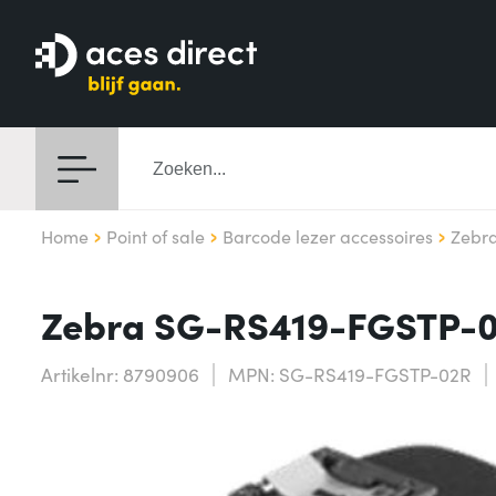
Home
Point of sale
Barcode lezer accessoires
Zebr
Zebra SG-RS419-FGSTP-02
Artikelnr: 8790906
MPN: SG-RS419-FGSTP-02R