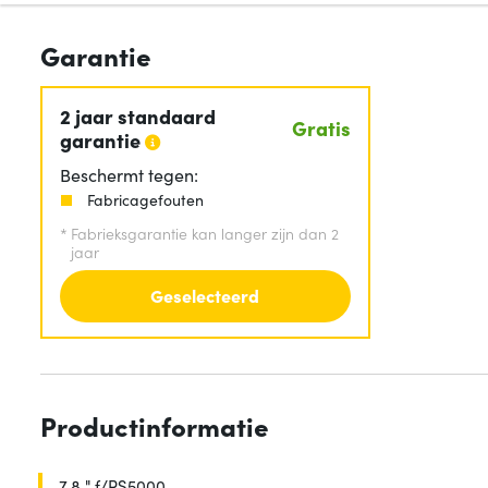
Garantie
2 jaar standaard
Gratis
garantie
Beschermt tegen:
Fabricagefouten
*
Fabrieksgarantie kan langer zijn dan 2
jaar
Geselecteerd
Productinformatie
7.8 " f/RS5000