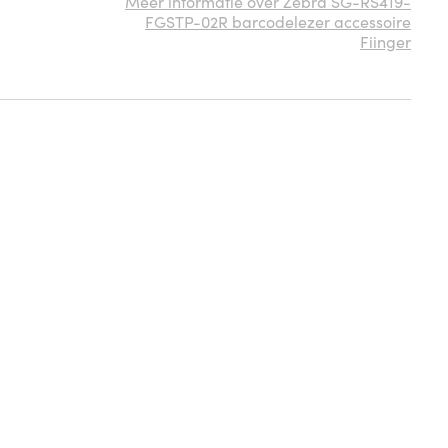
Meer informatie over Zebra SG-RS419-
FGSTP-02R barcodelezer accessoire
Fiinger