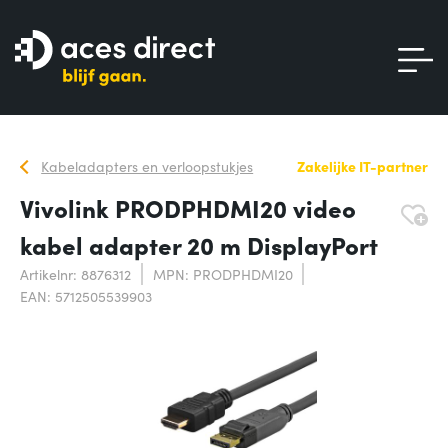
Kabeladapters en verloopstukjes
Zakelijke IT-partner
Vivolink PRODPHDMI20 video
kabel adapter 20 m DisplayPort
Artikelnr: 8876312
MPN: PRODPHDMI20
EAN: 5712505539903