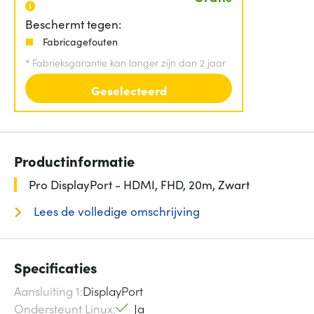
Beschermt tegen:
Fabricagefouten
*
Fabrieksgarantie kan langer zijn dan 2 jaar
Geselecteerd
Productinformatie
Pro DisplayPort - HDMI, FHD, 20m, Zwart
Lees de volledige omschrijving
Specificaties
Aansluiting 1
DisplayPort
Ondersteunt Linux
Ja