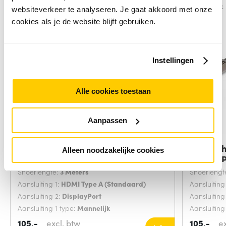
Vergelijk
Vergelijk
websiteverkeer te analyseren. Je gaat akkoord met onze
cookies als je de website blijft gebruiken.
Instellingen
Alle cookies toestaan
Aanpassen
StarTech.com HDMI naar
StarTec
Alleen noodzakelijke cookies
DisplayPort kabel
Display
Snoerlengte:
3 Meters
Snoerlengt
Aansluiting 1:
HDMI Type A (Standaard)
Aansluiting
Aansluiting 2:
DisplayPort
Aansluiting
Aansluiting 1 type:
Mannelijk
Aansluiting
105,-
excl. btw
105,-
e