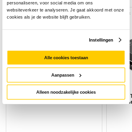
Alternatieven
personaliseren, voor social media om ons
websiteverkeer te analyseren. Je gaat akkoord met onze
Vergelijk
Vergelijk
cookies als je de website blijft gebruiken.
Instellingen
Alle cookies toestaan
Aanpassen
Alleen noodzakelijke cookies
HPE Aruba Networking AP-POE-
TP-Link
AFGE 1-Port
Etherne