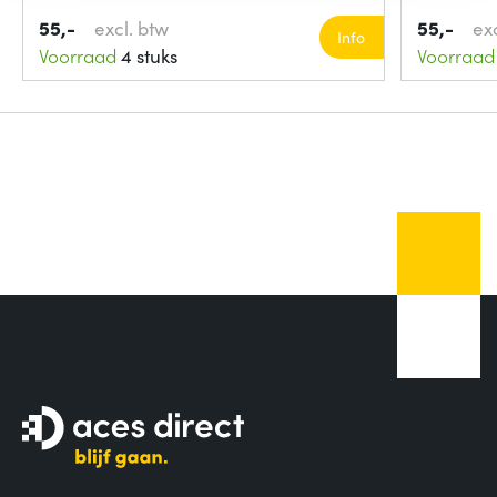
55,-
excl. btw
55,-
ex
Info
Voorraad
4 stuks
Voorraad