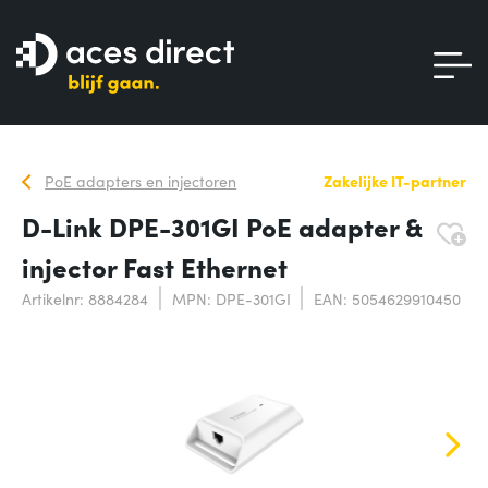
PoE adapters en injectoren
Zakelijke IT-partner
D-Link DPE-301GI PoE adapter &
injector Fast Ethernet
Artikelnr: 8884284
MPN: DPE-301GI
EAN: 5054629910450