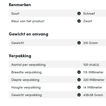
Kenmerken
Uitleg over 'Soort
Verberg uitleg ov
Soort
Schroef
Uitleg over 'Kleu
Verberg uitleg ov
Kleur van het product
Zwart
Gewicht en omvang
Uitleg over 'Gewi
Verberg uitleg o
Gewicht
210 Gram
Verpakking
Aantal per verpakking
100 stuk(s)
Uitleg over 'Bre
Verberg uitleg o
Breedte verpakking
115 Millimeter
Uitleg over 'Die
Verberg uitleg o
Diepte verpakking
220 Millimeter
Uitleg over 'Hoo
Verberg uitleg o
Hoogte verpakking
14 Millimeter
Uitleg over 'Gew
Verberg uitleg o
Gewicht verpakking
439.08 Gram