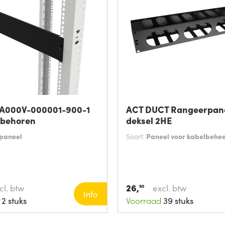
 A000V-000001-900-1
ACT DUCT Rangeerpan
ebehoren
deksel 2HE
paneel
Soort:
Paneel voor kabelbehe
26,
cl. btw
excl. btw
90
Info
2 stuks
Voorraad
39 stuks