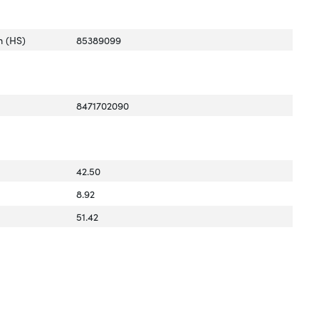
 (HS)
85389099
8471702090
42.50
8.92
51.42