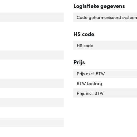
Logistieke gegevens
'
er 'Soort'
Code geharmoniseerd systeem
r van het product'
er 'Kleur van het product'
HS code
HS code
cht'
ver 'Gewicht'
Prijs
Prijs excl. BTW
BTW bedrag
edte verpakking'
ver 'Breedte verpakking'
Prijs incl. BTW
pte verpakking'
ver 'Diepte verpakking'
gte verpakking'
ver 'Hoogte verpakking'
icht verpakking'
ver 'Gewicht verpakking'