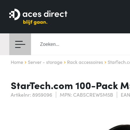
Home
Server - storage
Rack accessoires
StarTech.
StarTech.com 100-Pack 
Artikelnr: 8959096
MPN: CABSCREWSM5B
EAN