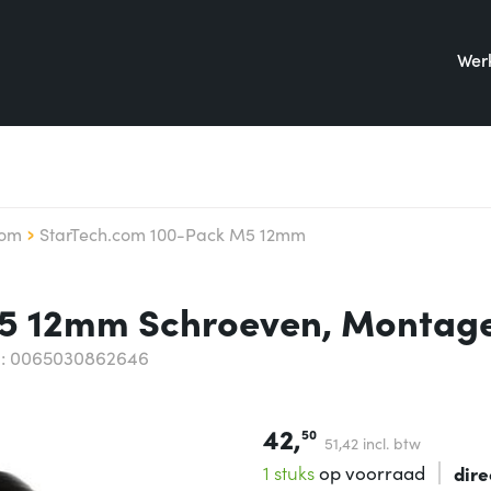
Werk
com
StarTech.com 100-Pack M5 12mm
M5 12mm Schroeven, Montag
: 0065030862646
42,
50
51,
42
incl. btw
1 stuks
op voorraad
dire