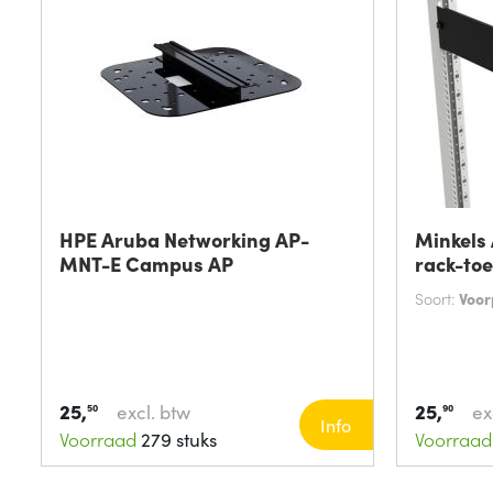
HPE Aruba Networking AP-
Minkels
MNT-E Campus AP
rack-to
Soort:
Voor
25,
25,
excl. btw
ex
50
90
Info
Voorraad
279 stuks
Voorraad