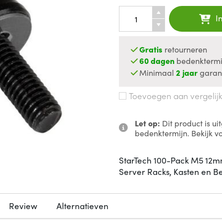
I
Gratis
retourneren
60 dagen
bedenktermi
Minimaal
2 jaar
garan
Toevoegen aan vergelij
Let op:
Dit product is u
bedenktermijn. Bekijk v
StarTech 100-Pack M5 12m
Server Racks, Kasten en B
Review
Alternatieven