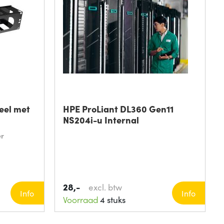
eel met
HPE ProLiant DL360 Gen11
NS204i-u Internal
er
28,-
excl. btw
Info
Info
Voorraad
4 stuks