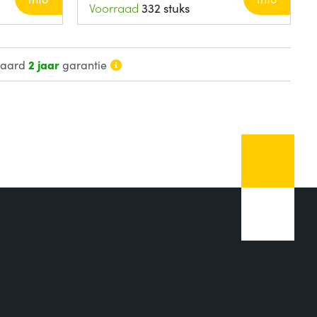
Voorraad
332 stuks
daard
2 jaar
garantie