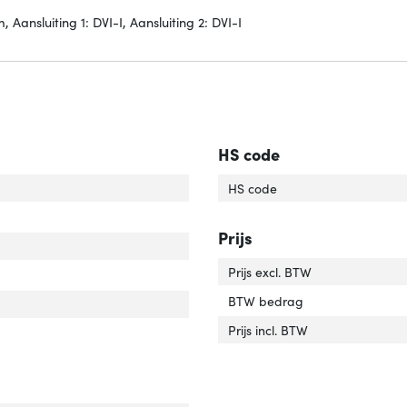
Aansluiting 1: DVI-I, Aansluiting 2: DVI-I
HS code
rlengte'
ver 'Snoerlengte'
HS code
uiting 1'
er 'Aansluiting 1'
Prijs
uiting 2'
er 'Aansluiting 2'
Prijs excl. BTW
uiting 1 type'
er 'Aansluiting 1 type'
BTW bedrag
luiting 2 type'
er 'Aansluiting 2 type'
Prijs incl. BTW
r van het product'
er 'Kleur van het product'