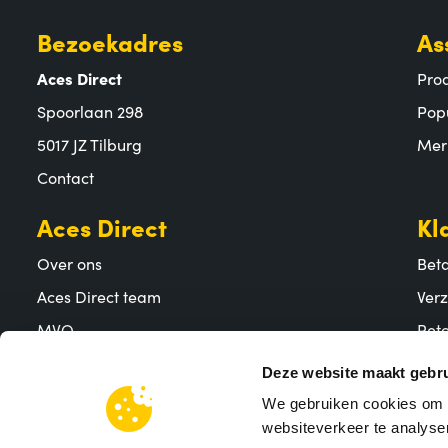
Bezoekadres
As
Aces Direct
Pro
Spoorlaan 298
Pop
5017 JZ Tilburg
Mer
Contact
Aces Direct
Kl
Over ons
Bet
Aces Direct team
Ver
MVO
Reto
Vacatures
Vee
Deze website maakt gebru
We gebruiken cookies om c
websiteverkeer te analyser