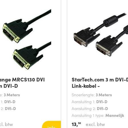
ange MRCS130 DVI
StarTech.com 3 m DVI-
m DVI-D
Link-kabel -
e:
3 Meters
Snoerlengte:
3 Meters
 1:
DVI-D
Aansluiting 1:
DVI-D
 2:
DVI-D
Aansluiting 2:
DVI-D
Aansluiting 1 type:
Mannelijk
13,
l. btw
excl. btw
50
Info