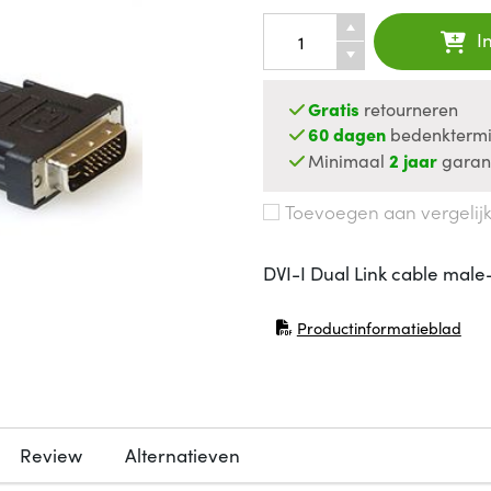
I
Gratis
retourneren
60 dagen
bedenktermi
Minimaal
2 jaar
garan
Toevoegen aan vergelij
DVI-I Dual Link cable male
Productinformatieblad
(opent in nieuw venster)
Review
Alternatieven