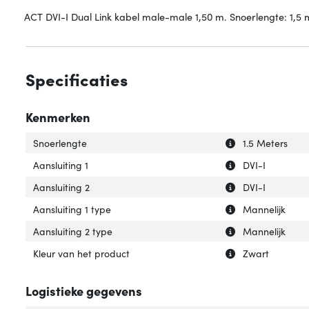
ACT DVI-I Dual Link kabel male-male 1,50 m. Snoerlengte: 1,5 m, 
Specificaties
Kenmerken
Uitleg over 'Snoe
Verberg uitleg o
Snoerlengte
1.5 Meters
Uitleg over 'Aansl
Verberg uitleg ov
Aansluiting 1
DVI-I
Uitleg over 'Aansl
Verberg uitleg ov
Aansluiting 2
DVI-I
Uitleg over 'Aansl
Verberg uitleg ov
Aansluiting 1 type
Mannelijk
Uitleg over 'Aans
Verberg uitleg ov
Aansluiting 2 type
Mannelijk
Uitleg over 'Kleu
Verberg uitleg ov
Kleur van het product
Zwart
Logistieke gegevens