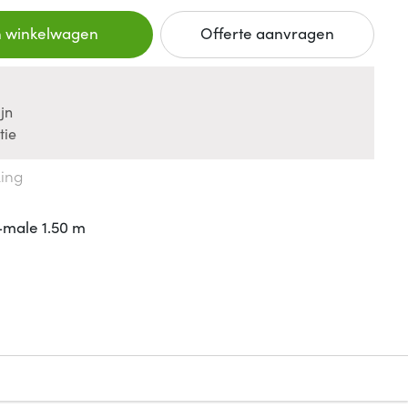
n winkelwagen
Offerte aanvragen
jn
tie
king
-male 1.50 m