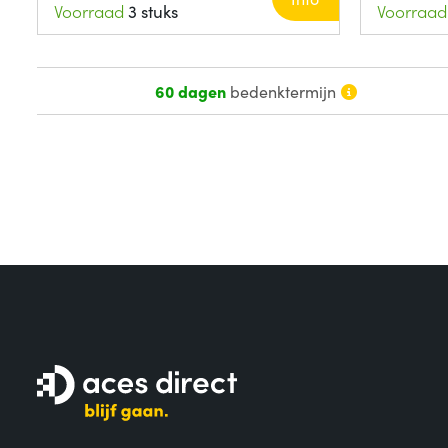
Voorraad
3 stuks
Voorraad
60 dagen
bedenktermijn