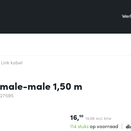
Werk
 Link kabel
l male-male 1,50 m
327595
16,
50
19,
96
incl. btw
114 stuks
op voorraad
di