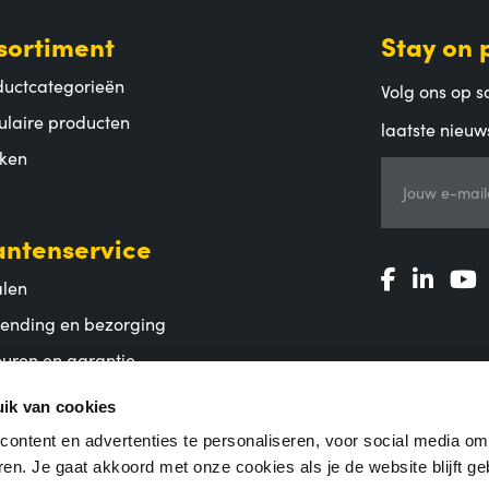
sortiment
Stay on 
ductcategorieën
Volg ons op so
ulaire producten
laatste nieuw
ken
Jouw e-mail
antenservice
alen
zending en bezorging
uren en garantie
lgestelde vragen
ik van cookies
ontent en advertenties te personaliseren, voor social media o
en. Je gaat akkoord met onze cookies als je de website blijft ge