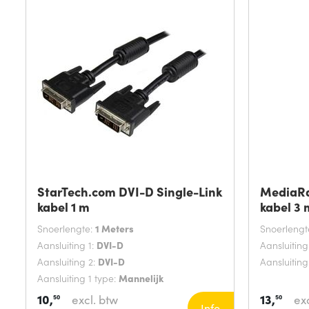
StarTech.com DVI-D Single-Link
MediaR
kabel 1 m
kabel 3 
Snoerlengte:
1 Meters
Snoerlengt
Aansluiting 1:
DVI-D
Aansluiting
Aansluiting 2:
DVI-D
Aansluiting
Aansluiting 1 type:
Mannelijk
10,
13,
excl. btw
exc
50
50
Info