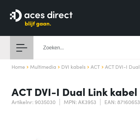
Home
Multimedia
DVI kabels
ACT
ACT DVI-I Dual
ACT DVI-I Dual Link kabe
Artikelnr: 9035030
MPN: AK3953
EAN: 8716065