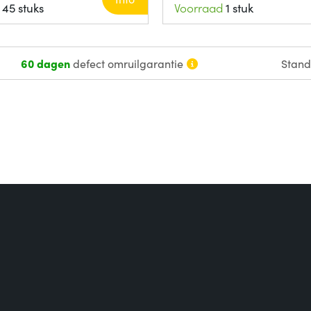
45 stuks
Voorraad
1 stuk
60 dagen
defect omruilgarantie
Stan