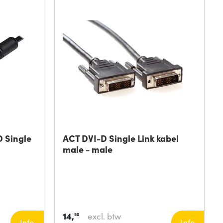
D Single
ACT DVI-D Single Link kabel
male - male
14,
excl. btw
50
Info
Info