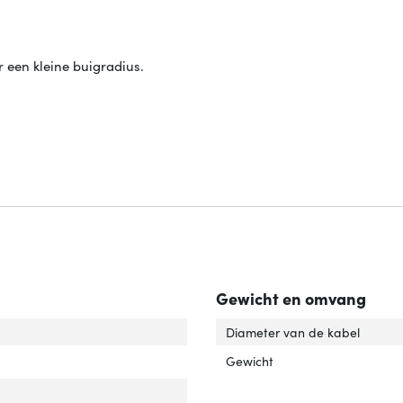
 een kleine buigradius.
Gewicht en omvang
uiting 1'
er 'Aansluiting 1'
Diameter van de kabel
rsteunt Linux'
ver 'Ondersteunt Linux'
Gewicht
dersteunt Mac-besturingssysteem'
over 'Ondersteunt Mac-besturingssysteem'