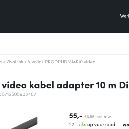
Werk
s
VivoLink
Vivolink PRODPHDMI4K10 video
ideo kabel adapter 10 m Di
: 5712505903407
55,-
66,
55
incl. btw
22 stuks
op voorraad
wo