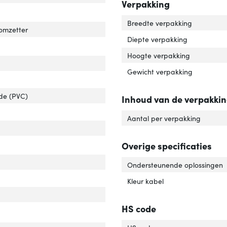
Verpakking
ersteunt Windows'
ver 'Ondersteunt Windows'
Breedte verpakking
-omzetter
Diepte verpakking
 and play'
ver 'Plug and play'
Hoogte verpakking
Gewicht verpakking
ide (PVC)
Inhoud van de verpakki
r van het product'
er 'Kleur van het product'
Aantal per verpakking
l materiaal'
ver 'Kabel materiaal'
er '3D'
Overige specificaties
Ondersteunende oplossingen
dersteunde video-modi'
ver 'Ondersteunde video-modi'
Kleur kabel
ersteunde grafische resoluties'
ver 'Ondersteunde grafische resoluties'
HS code
 Link DVI'
er 'Dual Link DVI'