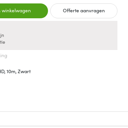
n winkelwagen
Offerte aanvragen
jn
tie
king
HD, 10m, Zwart