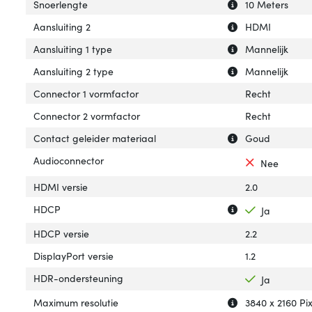
Uitleg over 'Snoe
Verberg uitleg o
Snoerlengte
10 Meters
Uitleg over 'Aansl
Verberg uitleg ov
Aansluiting 2
HDMI
Uitleg over 'Aansl
Verberg uitleg ov
Aansluiting 1 type
Mannelijk
Uitleg over 'Aans
Verberg uitleg ov
Aansluiting 2 type
Mannelijk
Connector 1 vormfactor
Recht
Connector 2 vormfactor
Recht
Uitleg over 'Con
Verberg uitleg o
Contact geleider materiaal
Goud
Audioconnector
Nee
HDMI versie
2.0
Uitleg over 'HDC
Verberg uitleg o
HDCP
Ja
HDCP versie
2.2
DisplayPort versie
1.2
HDR-ondersteuning
Ja
Uitleg over 'Max
Verberg uitleg o
Maximum resolutie
3840 x 2160 Pix