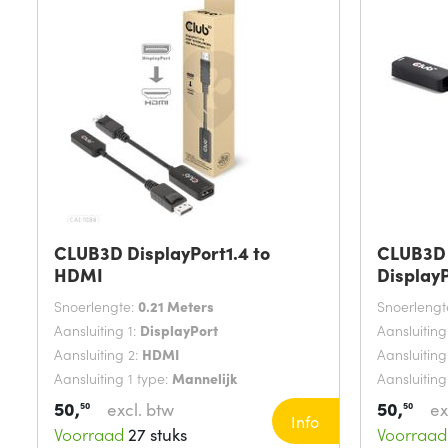
CLUB3D DisplayPort1.4 to
CLUB3D 
HDMI
DisplayP
HDMI&t
Snoerlengte:
0.21 Meters
Snoerlengt
Aansluiting 1:
DisplayPort
Aansluiting
Aansluiting 2:
HDMI
Aansluiting
Aansluiting 1 type:
Mannelijk
Aansluiting
50,
50,
excl. btw
ex
50
50
Info
Voorraad
27 stuks
Voorraad