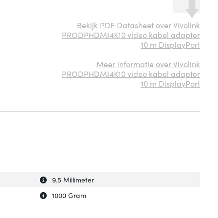
Bekijk PDF Datasheet over Vivolink
PRODPHDMI4K10 video kabel adapter
10 m DisplayPort
Meer informatie over Vivolink
PRODPHDMI4K10 video kabel adapter
10 m DisplayPort
Uitleg over 'Diameter van de kabel'
Verberg uitleg over 'Diameter van de kabel'
9.5 Millimeter
Uitleg over 'Gewicht'
Verberg uitleg over 'Gewicht'
1000 Gram