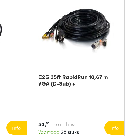
C2G 35ft RapidRun 10,67 m
VGA (D-Sub) +
50,
excl. btw
50
Info
Info
Voorraad
28 stuks