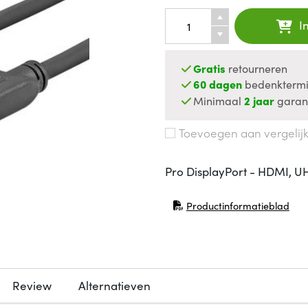
I
Gratis
retourneren
60 dagen
bedenktermi
Minimaal
2 jaar
garan
Toevoegen aan vergelij
Pro DisplayPort - HDMI, U
Productinformatieblad
(opent in nieuw venster)
Review
Alternatieven