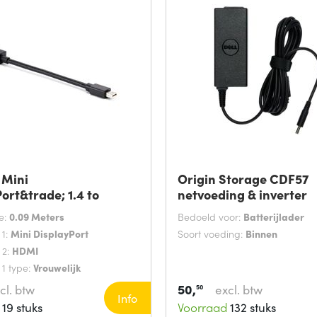
Mini
Origin Storage CDF57
ort&trade; 1.4 to
netvoeding & inverter
rade;
e:
0.09 Meters
Bedoeld voor:
Batterijlader
 1:
Mini DisplayPort
Soort voeding:
Binnen
 2:
HDMI
 1 type:
Vrouwelijk
50,
cl. btw
excl. btw
50
Info
19 stuks
Voorraad
132 stuks