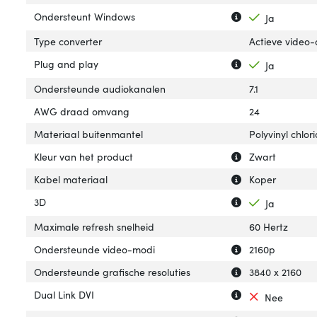
Uitleg over 'Ond
Verberg uitleg o
Ondersteunt Windows
Ja
Type converter
Actieve video
Uitleg over 'Plug
Verberg uitleg o
Plug and play
Ja
Ondersteunde audiokanalen
7.1
AWG draad omvang
24
Materiaal buitenmantel
Polyvinyl chlor
Uitleg over 'Kleu
Verberg uitleg ov
Kleur van het product
Zwart
Uitleg over 'Kabe
Verberg uitleg o
Kabel materiaal
Koper
Uitleg over '3D'
Verberg uitleg ov
3D
Ja
Maximale refresh snelheid
60 Hertz
Uitleg over 'On
Verberg uitleg o
Ondersteunde video-modi
2160p
Uitleg over 'Ond
Verberg uitleg o
Ondersteunde grafische resoluties
3840 x 2160
Uitleg over 'Dual
Verberg uitleg ov
Dual Link DVI
Nee