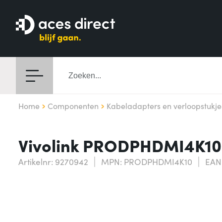
Home
Componenten
Kabeladapters en verloopstukje
Vivolink PRODPHDMI4K10 v
Artikelnr: 9270942
MPN: PRODPHDMI4K10
EAN