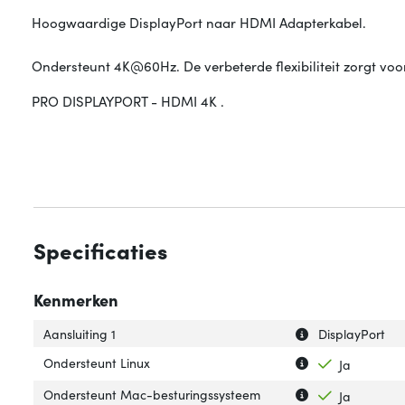
Hoogwaardige DisplayPort naar HDMI Adapterkabel.
Ondersteunt 4K@60Hz. De verbeterde flexibiliteit zorgt voor
PRO DISPLAYPORT - HDMI 4K .
Specificaties
Kenmerken
Uitleg over 'Aansl
Verberg uitleg ov
Aansluiting 1
DisplayPort
Uitleg over 'Onde
Verberg uitleg o
Ondersteunt Linux
Ja
Uitleg over 'On
Verberg uitleg 
Ondersteunt Mac-besturingssysteem
Ja