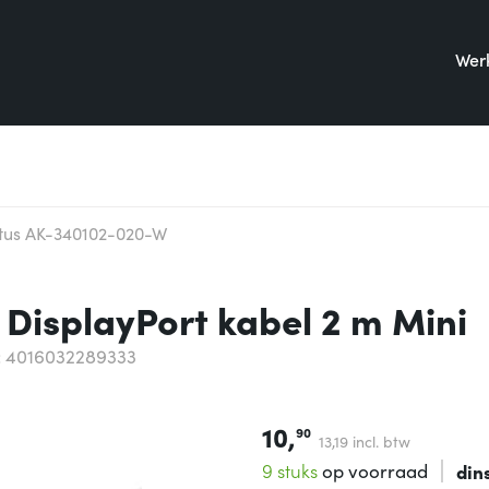
Werk
itus AK-340102-020-W
DisplayPort kabel 2 m Mini
 4016032289333
10,
90
13,
19
incl. btw
9 stuks
op voorraad
din