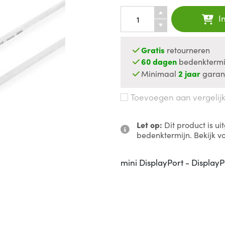
I
Gratis
retourneren
60 dagen
bedenktermi
Minimaal
2 jaar
garan
Toevoegen aan vergelij
Let op:
Dit product is u
bedenktermijn. Bekijk v
mini DisplayPort - DisplayP