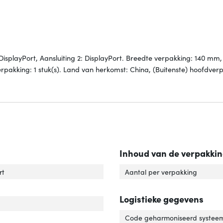
 DisplayPort, Aansluiting 2: DisplayPort. Breedte verpakking: 140 mm,
pakking: 1 stuk(s). Land van herkomst: China, (Buitenste) hoofdver
m
Inhoud van de verpakki
uiting 1'
er 'Aansluiting 1'
rt
Aantal per verpakking
uiting 2'
er 'Aansluiting 2'
Logistieke gegevens
uiting 1 type'
er 'Aansluiting 1 type'
Code geharmoniseerd systeem
luiting 2 type'
er 'Aansluiting 2 type'