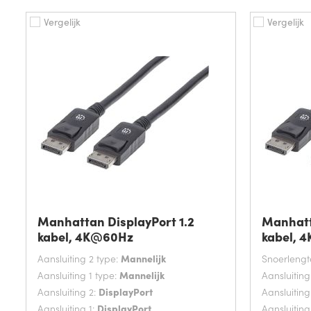
Vergelijk
Vergelijk
Manhattan DisplayPort 1.2
Manhatt
kabel, 4K@60Hz
kabel, 
Aansluiting 2 type:
Mannelijk
Snoerlengt
Aansluiting 1 type:
Mannelijk
Aansluiting
Aansluiting 2:
DisplayPort
Aansluiting
Aansluiting 1:
DisplayPort
Aansluiting