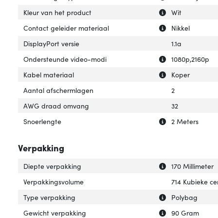
Uitleg over 'Kleu
Verberg uitleg ov
Kleur van het product
Wit
Uitleg over 'Con
Verberg uitleg o
Contact geleider materiaal
Nikkel
DisplayPort versie
1.1a
Uitleg over 'On
Verberg uitleg o
Ondersteunde video-modi
1080p,2160p
Uitleg over 'Kabe
Verberg uitleg o
Kabel materiaal
Koper
Aantal afschermlagen
2
AWG draad omvang
32
Uitleg over 'Snoe
Verberg uitleg o
Snoerlengte
2 Meters
Verpakking
Uitleg over 'Die
Verberg uitleg o
Diepte verpakking
170 Millimeter
Verpakkingsvolume
714 Kubieke ce
Uitleg over 'Typ
Verberg uitleg o
Type verpakking
Polybag
Uitleg over 'Gew
Verberg uitleg o
Gewicht verpakking
90 Gram