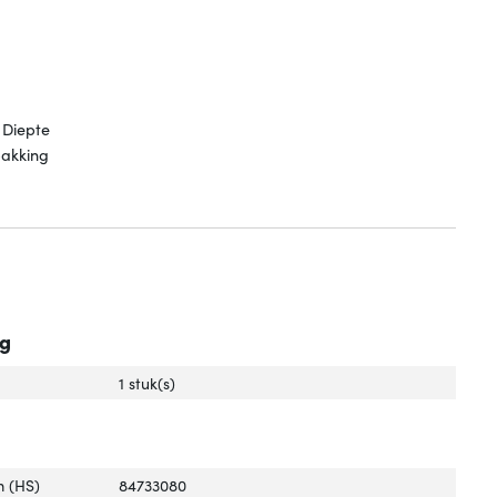
 Diepte
pakking
ng
1 stuk(s)
 (HS)
84733080