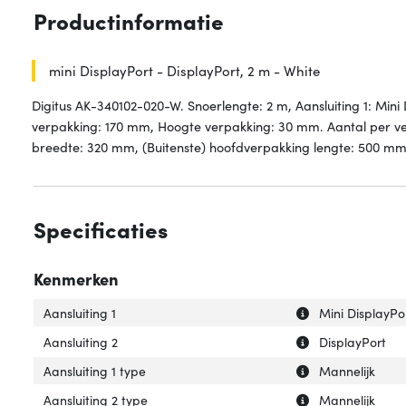
Productinformatie
mini DisplayPort - DisplayPort, 2 m - White
Digitus AK-340102-020-W. Snoerlengte: 2 m, Aansluiting 1: Mini
verpakking: 170 mm, Hoogte verpakking: 30 mm. Aantal per ver
breedte: 320 mm, (Buitenste) hoofdverpakking lengte: 500 m
Specificaties
Kenmerken
Uitleg over 'Aansl
Verberg uitleg ov
Aansluiting 1
Mini DisplayPo
Uitleg over 'Aansl
Verberg uitleg ov
Aansluiting 2
DisplayPort
Uitleg over 'Aansl
Verberg uitleg ov
Aansluiting 1 type
Mannelijk
Uitleg over 'Aans
Verberg uitleg ov
Aansluiting 2 type
Mannelijk