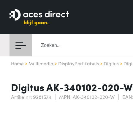
Home
Multimedia
DisplayPort kabels
Digitus
Dig
Digitus AK-340102-020-W 
Artikelnr: 9281574
MPN: AK-340102-020-W
EAN: