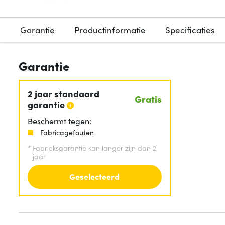
Garantie
Productinformatie
Specificaties
Garantie
2 jaar standaard
Gratis
garantie
Beschermt tegen:
Fabricagefouten
*
Fabrieksgarantie kan langer zijn dan 2
jaar
Geselecteerd