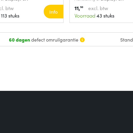
11,
cl. btw
excl. btw
50
Info
113 stuks
Voorraad
43 stuks
60 dagen
defect omruilgarantie
Stan