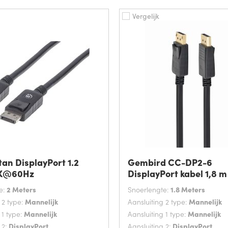
Vergelijk
an DisplayPort 1.2
Gembird CC-DP2-6
4K@60Hz
DisplayPort kabel 1,8 m
e:
2 Meters
Snoerlengte:
1.8 Meters
 2 type:
Mannelijk
Aansluiting 2 type:
Mannelijk
 1 type:
Mannelijk
Aansluiting 1 type:
Mannelijk
 2:
DisplayPort
Aansluiting 2:
DisplayPort