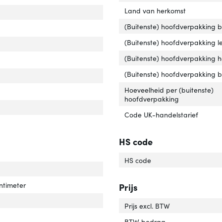
Land van herkomst
r van het product'
er 'Kleur van het product'
(Buitenste) hoofdverpakking 
tact geleider materiaal'
ver 'Contact geleider materiaal'
(Buitenste) hoofdverpakking l
(Buitenste) hoofdverpakking 
dersteunde video-modi'
ver 'Ondersteunde video-modi'
(Buitenste) hoofdverpakking 
l materiaal'
ver 'Kabel materiaal'
Hoeveelheid per (buitenste)
hoofdverpakking
Code UK-handelstarief
rlengte'
ver 'Snoerlengte'
HS code
HS code
pte verpakking'
ver 'Diepte verpakking'
ntimeter
Prijs
e verpakking'
ver 'Type verpakking'
Prijs excl. BTW
icht verpakking'
ver 'Gewicht verpakking'
BTW bedrag