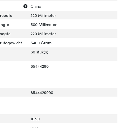
Uitleg over 'Land van herkomst'
Verberg uitleg over 'Land van herkomst'
China
breedte
320 Millimeter
engte
500 Millimeter
hoogte
220 Millimeter
brutogewicht
5400 Gram
60 stuk(s)
85444290
8544429090
10.90
2.29