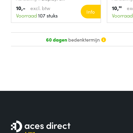
10,-
10,
excl. btw
ex
90
Info
Voorraad
107 stuks
Voorraad
60 dagen
bedenktermijn