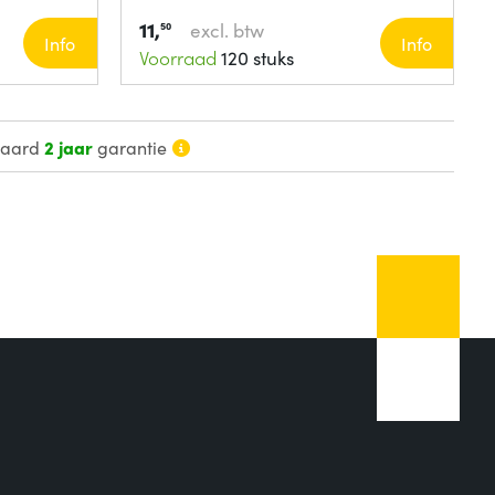
11,
excl. btw
50
Info
Info
Voorraad
120 stuks
daard
2 jaar
garantie