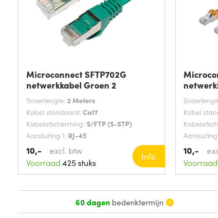
Microconnect SFTP702G
Microco
netwerkkabel Groen 2
netwerk
Snoerlengte:
2 Meters
Snoerlengt
Kabel standaard:
Cat7
Kabel sta
Kabelafscherming:
S/FTP (S-STP)
Kabelafsc
Aansluiting 1:
RJ-45
Aansluiting
10,-
10,-
excl. btw
exc
Info
Voorraad
425 stuks
Voorraad
60 dagen
bedenktermijn