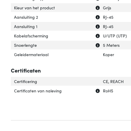
Uitleg over 'Kleu
Verberg uitleg ov
Kleur van het product
Grijs
Uitleg over 'Aansl
Verberg uitleg ov
Aansluiting 2
RJ-45
Uitleg over 'Aansl
Verberg uitleg ov
Aansluiting 1
RJ-45
Uitleg over 'Kab
Verberg uitleg o
Kabelafscherming
U/UTP (UTP)
Uitleg over 'Snoe
Verberg uitleg o
Snoerlengte
5 Meters
Geleidermateriaal
Koper
Certificaten
Certificering
CE, REACH
Uitleg over 'Cert
Verberg uitleg ov
Certificaten van naleving
RoHS