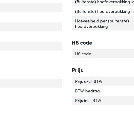
(Buitenste) hoofdverpakking l
r van het product'
er 'Kleur van het product'
(Buitenste) hoofdverpakking 
uiting 2'
er 'Aansluiting 2'
Hoeveelheid per (buitenste)
hoofdverpakking
uiting 1'
er 'Aansluiting 1'
elafscherming'
ver 'Kabelafscherming'
HS code
rlengte'
ver 'Snoerlengte'
HS code
Prijs
Prijs excl. BTW
BTW bedrag
ificaten van naleving'
er 'Certificaten van naleving'
Prijs incl. BTW