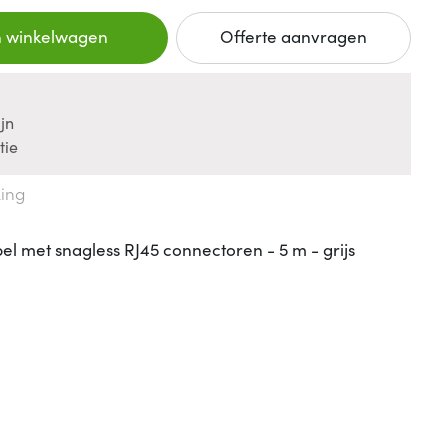
n winkelwagen
Offerte aanvragen
jn
tie
king
l met snagless RJ45 connectoren - 5 m - grijs