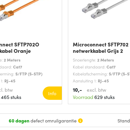
nnect SFTP702O
Microconnect SFTP702
kabel Oranje
netwerkkabel Grijs 2
e:
2 Meters
Snoerlengte:
2 Meters
ndaard:
Cat7
Kabel standaard:
Cat7
herming:
S/FTP (S-STP)
Kabelafscherming:
S/FTP (S-S
 1:
RJ-45
Aansluiting 1:
RJ-45
10,-
l. btw
excl. btw
Info
465 stuks
Voorraad
629 stuks
60 dagen
defect omruilgarantie
Stan