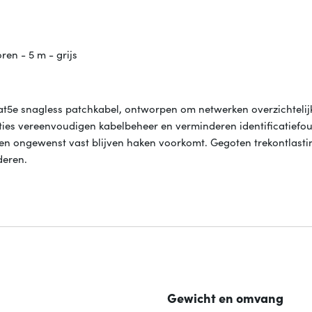
en - 5 m - grijs
at5e snagless patchkabel, ontworpen om netwerken overzichtelij
ies vereenvoudigen kabelbeheer en verminderen identificatiefout
e en ongewenst vast blijven haken voorkomt. Gegoten trekontlasti
deren.
Gewicht en omvang