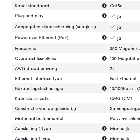
Uitleg over 'Kab
Verberg uitleg o
Kabel standaard
Cat5e
Uitleg over 'Plug
Verberg uitleg o
Plug and play
Ja
Aangegoten clipbescherming (snagless)
Ja
Uitleg over 'Pow
Verberg uitleg o
Power over Ethernet (PoE)
Ja
Frequentie
350 Megahert
Uitleg over 'Ove
Verberg uitleg o
Overdrachtssnelheid
100 Megabit p
AWG draad omvang
24
Ethernet interface type
Fast Ethernet
Uitleg over 'Bek
Verberg uitleg o
Bekabelingstechnologie
10/100Base-T(
Kabelclassificatie
CMG (CM)
Constructie van de geleider(s)
Samengeslag
Materiaal buitenmantel
Polyvinyl chlor
Uitleg over 'Aans
Verberg uitleg ov
Aansluiting 2 type
Mannelijk
Uitleg over 'Aansl
Verberg uitleg ov
Aansluiting 1 type
Mannelijk