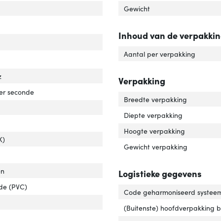
el standaard'
ver 'Kabel standaard'
Gewicht
 and play'
ver 'Plug and play'
Inhoud van de verpakki
Aantal per verpakking
er over Ethernet (PoE)'
ver 'Power over Ethernet (PoE)'
z
Verpakking
rdrachtssnelheid'
ver 'Overdrachtssnelheid'
er seconde
Breedte verpakking
Diepte verpakking
Hoogte verpakking
abelingstechnologie'
ver 'Bekabelingstechnologie'
X)
Gewicht verpakking
en
Logistieke gegevens
ide (PVC)
Code geharmoniseerd systeem
luiting 2 type'
er 'Aansluiting 2 type'
(Buitenste) hoofdverpakking 
uiting 1 type'
er 'Aansluiting 1 type'