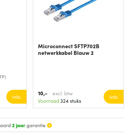
Microconnect SFTP702B
netwerkkabel Blauw 2
TP)
10,-
excl. btw
Info
Info
Voorraad
324 stuks
daard
2 jaar
garantie