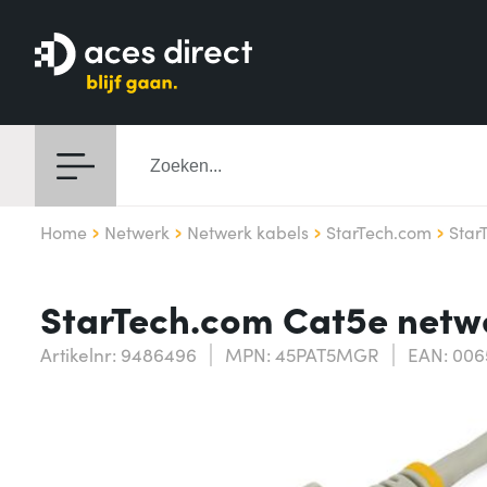
Home
Netwerk
Netwerk kabels
StarTech.com
Star
StarTech.com Cat5e netw
Artikelnr: 9486496
MPN: 45PAT5MGR
EAN: 00