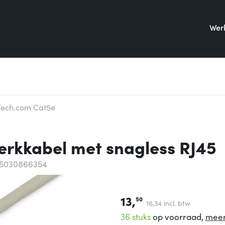
Werk
Tech.com Cat5e
erkkabel met snagless RJ45
65030866354
13,
50
16,
34
incl. btw
36 stuks
op voorraad,
meer