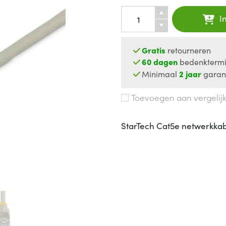
I
Gratis
retourneren
60 dagen
bedenktermi
Minimaal
2 jaar
garan
Toevoegen aan vergelij
StarTech Cat5e netwerkkabe