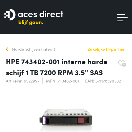
Harde schijven (intern)
Zakelijke IT-partner
HPE 743402-001 interne harde
schijf 1 TB 7200 RPM 3.5" SAS
Artikelnr: 9522997
MPN: 743402-001
EAN: 5711783211532