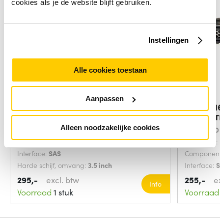
cookies als je de website blijft gebruiken.
Instellingen
Alle cookies toestaan
Aanpassen
DELL 09JYJ interne harde schijf
HPE 861
600 GB
schijf 1 
Alleen noodzakelijke cookies
Component voor:
Server/werkplaats
Soort:
HDD
Soort:
HDD
Hot-swap:
Interface:
SAS
Component
Harde schijf, omvang:
3.5 inch
Interface:
295,-
excl. btw
255,-
e
Info
Voorraad
1 stuk
Voorraad