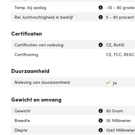
Uitleg over 'Temp
Verberg uitleg ov
Temp. bij opslag
-10 - 80 grade
Uitleg over 'Rel. 
Verberg uitleg ov
Rel. luchtvochtigheid in bedrijf
5 - 90 procent
Certificaten
Uitleg over 'Cert
Verberg uitleg ov
Certificaten van naleving
CE, RoHS
Certificering
CE, FCC, REA
Duurzaamheid
Naleving van duurzaamheid
Ja
Gewicht en omvang
Uitleg over 'Gewi
Verberg uitleg o
Gewicht
93 Gram
Uitleg over 'Bree
Verberg uitleg o
Breedte
35 Millimeter
Uitleg over 'Diep
Verberg uitleg ov
Diepte
1040 Millimete