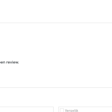
te'
ver 'Hoogte'
een review.
Vergelijk