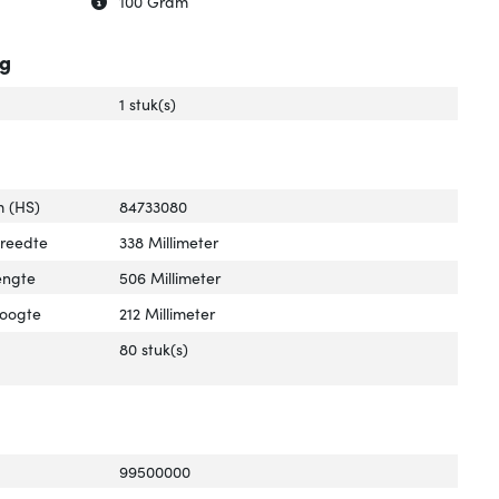
100 Gram
ng
1 stuk(s)
 (HS)
84733080
breedte
338 Millimeter
engte
506 Millimeter
hoogte
212 Millimeter
80 stuk(s)
99500000