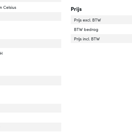
. bij opslag'
er 'Temp. bij opslag'
n Celsius
Prijs
luchtvochtigheid in bedrijf'
er 'Rel. luchtvochtigheid in bedrijf'
Prijs excl. BTW
BTW bedrag
Prijs incl. BTW
ificaten van naleving'
er 'Certificaten van naleving'
CH
cht'
ver 'Gewicht'
dte'
ver 'Breedte'
te'
er 'Diepte'
r