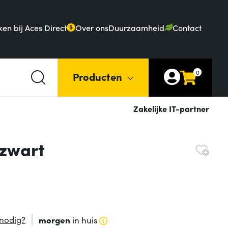
en bij Aces Direct
Over ons
Duurzaamheid
Contact
5
0
Producten
Zakelijke IT-partner
 zwart
nodig?
morgen
in huis