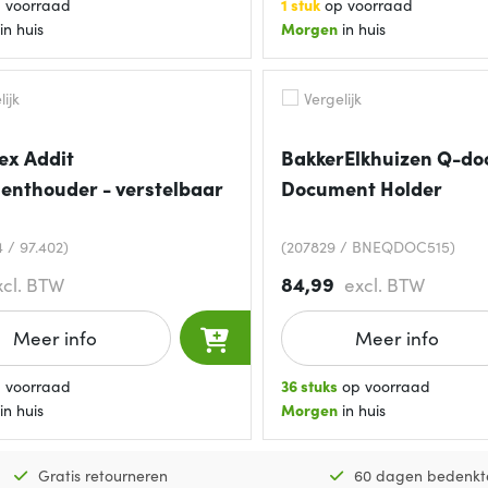
 voorraad
1 stuk
op voorraad
in huis
Morgen
in huis
ijk
Vergelijk
ex Addit
BakkerElkhuizen Q-doc
nthouder - verstelbaar
Document Holder
 / 97.402)
(207829 / BNEQDOC515)
84,99
xcl. BTW
excl. BTW
Meer info
Meer info
 voorraad
36 stuks
op voorraad
in huis
Morgen
in huis
Gratis retourneren
60 dagen bedenkt