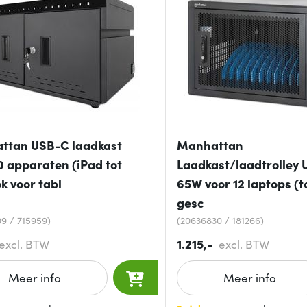
ttan USB-C laadkast
Manhattan
0 apparaten (iPad tot
Laadkast/laadtrolley
ok voor tabl
65W voor 12 laptops (to
gesc
9 / 715959)
(20636830 / 181266)
1.215,-
excl. BTW
excl. BTW
Meer info
Meer info