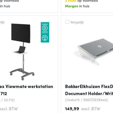
p voorraad
2 stuks
op voorraad
in huis
Morgen
in huis
ijk
Vergelijk
ex Viewmate werkstation
BakkerElkhuizen Flex
 712
Document Holder/Writ
 / 52.712)
(7446475 / BNEFDESK640)
149,99
excl. BTW
excl. BTW