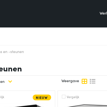
Werk
s en -steunen
teunen
Weergave
ijk
Vergelijk
NIEUW