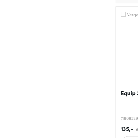
Vergel
Equip 
(1909329
135,-