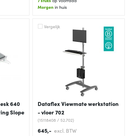
7 stuks
op voorraad
Morgen
in huis
Vergelijk
Desk 640
Dataflex Viewmate werkstation
ing Slope
- vloer 702
(15118408 / 52.702)
645,-
excl. BTW