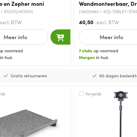
o en Zepher moni
Wandmonteerbaar, D
4 / RGOVLMODH)
(18925960 / ADJ-TABLET-ST
40,50
excl. BTW
excl. BTW
Meer info
Meer info
p voorraad
7 stuks
op voorraad
in huis
Morgen
in huis
Gratis retourneren
60 dagen bedenkt
ijk
Vergelijk