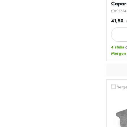
Capar
(919737
41,50
4 stuks
o
Morgen
Vergel