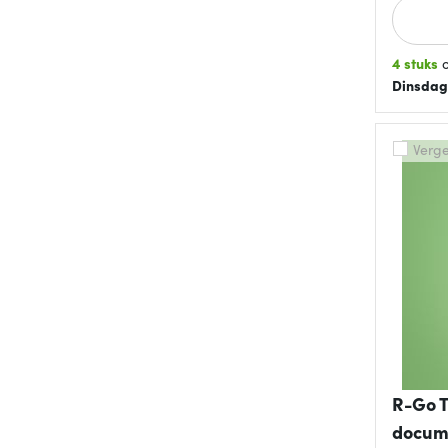
4 stuks
o
Dinsdag
Vergel
R-Go T
docume