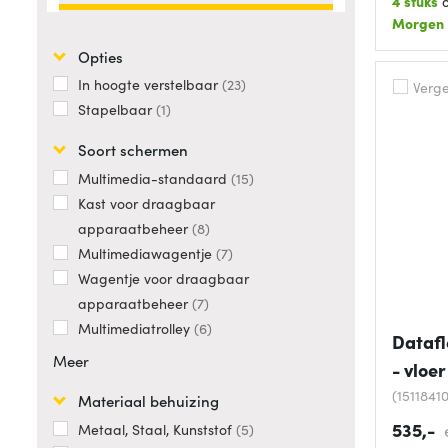
4 stuks
o
Morgen
Opties
In hoogte verstelbaar
23
Vergel
Stapelbaar
1
Soort schermen
Multimedia-standaard
15
Kast voor draagbaar
apparaatbeheer
8
Multimediawagentje
7
Wagentje voor draagbaar
apparaatbeheer
7
Multimediatrolley
6
Datafl
Meer
- vloer
(15118410
Materiaal behuizing
535,-
Metaal, Staal, Kunststof
5