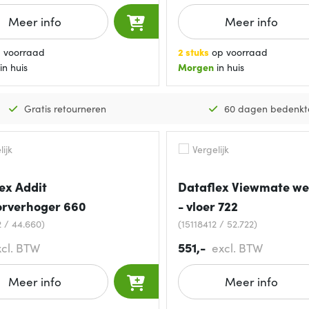
Meer info
Meer info
 voorraad
2 stuks
op voorraad
in huis
Morgen
in huis
Gratis retourneren
60 dagen bedenkt
ijk
Vergelijk
ex Addit
Dataflex Viewmate we
orverhoger 660
- vloer 722
2 / 44.660)
(15118412 / 52.722)
551,-
xcl. BTW
excl. BTW
Meer info
Meer info