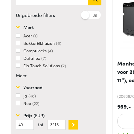
Uitgebreide filters
Uit
Merk
Acer
1
BakkerElkhuizen
6
Compulocks
4
Dataflex
7
Manha
Elo Touch Solutions
2
voor 2
Meer
11"), o
Voorraad
Ja
48
(2063670
Nee
22
569,-
Prijs (EUR)
tot