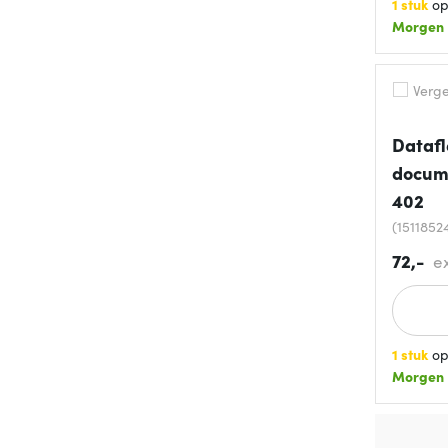
1 stuk
op
Morgen
Vergel
Datafl
docume
402
(15118524
72,-
e
1 stuk
op
Morgen