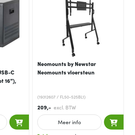
Neomounts by Newstar
 USB-C
Neomounts vloersteun
t 16"),
(19312607 / FL50-525BL1)
209,-
excl. BTW
Meer info