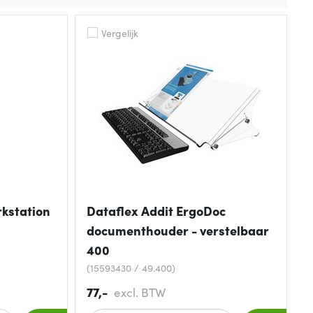
Vergelijk
rkstation
Dataflex Addit ErgoDoc
documenthouder - verstelbaar
400
(15593430 / 49.400)
77,-
excl. BTW