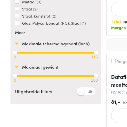
Metaal
3
Staal
2
Staal, Kunststof
2
1 stuk
op
Glas, Polycarbonaat (PC), Staal
1
Morgen
Meer
Maximale schermdiagonaal (inch)
9
115
Vergel
Maximaal gewicht
Datafl
0
160
monit
Uitgebreide filters
Uit
(1511834
81,-
e