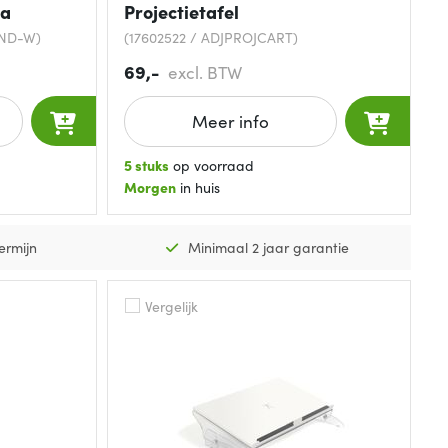
ra
Projectietafel
AND-W)
(17602522 / ADJPROJCART)
69,-
excl. BTW
Meer info
5 stuks
op voorraad
Morgen
in huis
ermijn
Minimaal 2 jaar garantie
Vergelijk