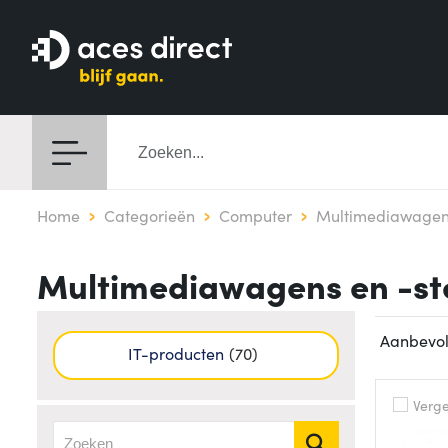
Home
Categorieën
Computer
Multimediawagen
Multimediawagens en -s
IT-producten
70
Vergel