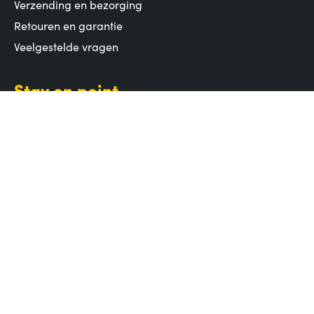
Verzending en bezorging
Retouren en garantie
Veelgestelde vragen
Stay on point
Volg ons op social media of schrijf je in voor de
nieuwsbrief voor het laatste nieuws en meer!
Aanmelden
Jouw e-mailadres