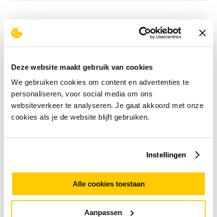
Gratis retourneren
60 dagen bedenktermijn
Deze website maakt gebruik van cookies
1
We gebruiken cookies om content en advertenties te
personaliseren, voor social media om ons
Stroom en batterijtesters
websiteverkeer te analyseren. Je gaat akkoord met onze
cookies als je de website blijft gebruiken.
Een batterij tester laat je snel en gemakkelijk weten
of jouw batterij nog capaciteit heeft en hoeveel. Met
een batterij tester kun je verschillende soorten
batterijen testen zoals AA of AAA batterijen. Ook zijn
Instellingen
er batterijentesters die grotere batterijen zoals C of
D batterijen kunnen testen. Aces Direct biedt naast
Alle cookies toestaan
batterij testers ook stroom testers aan waarmee je
eenvoudig stroom kunt meten. De batterij en
stroomtester zijn onder andere verkrijgbaar van de
Aanpassen