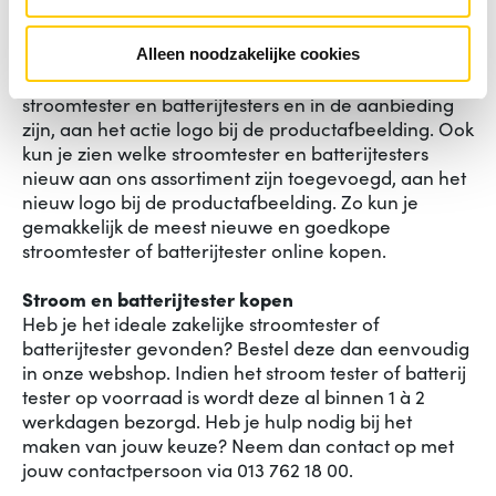
merken LOCK en Ansmann.
Stroom en batterijtester aanbieding
Alleen noodzakelijke cookies
In de webshop van Aces Direct zie je duidelijk welke
stroomtester en batterijtesters en in de aanbieding
zijn, aan het actie logo bij de productafbeelding. Ook
kun je zien welke stroomtester en batterijtesters
nieuw aan ons assortiment zijn toegevoegd, aan het
nieuw logo bij de productafbeelding. Zo kun je
gemakkelijk de meest nieuwe en goedkope
stroomtester of batterijtester online kopen.
Stroom en batterijtester kopen
Heb je het ideale zakelijke stroomtester of
batterijtester gevonden? Bestel deze dan eenvoudig
in onze webshop. Indien het stroom tester of batterij
tester op voorraad is wordt deze al binnen 1 à 2
werkdagen bezorgd. Heb je hulp nodig bij het
maken van jouw keuze? Neem dan contact op met
jouw contactpersoon via 013 762 18 00.