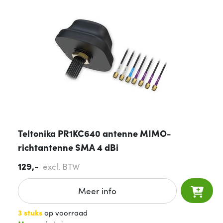
Teltonika PR1KC640 antenne MIMO-
richtantenne SMA 4 dBi
129,-
excl. BTW
Meer info
3 stuks
op voorraad