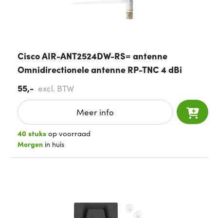
Cisco AIR-ANT2524DW-RS= antenne
Omnidirectionele antenne RP-TNC 4 dBi
55,-
excl. BTW
Meer info
40 stuks
op voorraad
Morgen
in huis