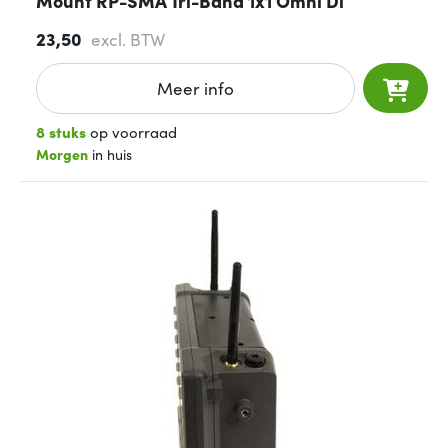
Mount RP-SMA Tri-Band 1x1 Omni Di
23,50
excl. BTW
Meer info
8 stuks
op voorraad
Morgen
in huis