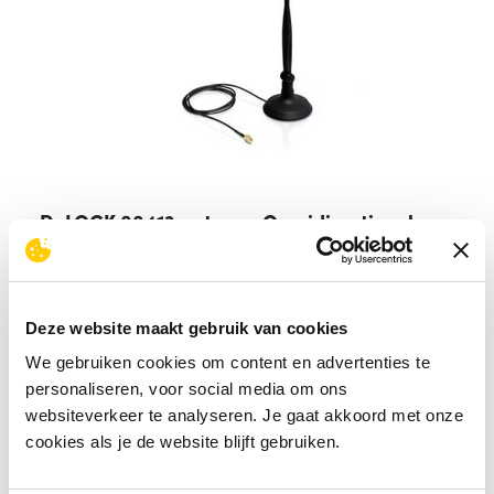
DeLOCK 88413 antenne Omnidirectionele
antenne RP-SMA 4 dBi
29,50
excl. BTW
Deze website maakt gebruik van cookies
Meer info
We gebruiken cookies om content en advertenties te
personaliseren, voor social media om ons
1 stuk
op voorraad
websiteverkeer te analyseren. Je gaat akkoord met onze
Dinsdag 11-08-2026
geleverd
cookies als je de website blijft gebruiken.