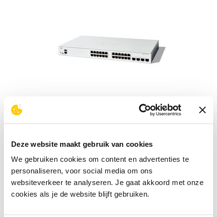
Cisco C1200-24T-4G netwerk-switch
Managed L2/L3 Gigabit
Deze website maakt gebruik van cookies
315,-
excl. BTW
We gebruiken cookies om content en advertenties te
personaliseren, voor social media om ons
Meer info
websiteverkeer te analyseren. Je gaat akkoord met onze
cookies als je de website blijft gebruiken.
8 stuks
op voorraad
Morgen
in huis