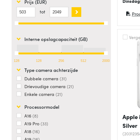
Dinsdag
Prijs (EUR)
tot
Pro
(opent 
Vergel
Interne opslagcapaciteit (GB)
128
128
256
512
2000
Type camera achterzijde
Dubbele camera
31
Drievoudige camera
21
Enkele camera
21
Processormodel
A16
8
Apple 
A19 Pro
33
Silver
A18
16
(203123
A19
16