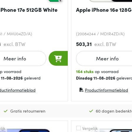
iPhone 17e 512GB White
Apple iPhone 16e 128G
61 / MHU04ZD/A)
(20084244 / MD1R4ZD/A)
3
503,31
excl. BTW
excl. BTW
Meer info
Meer info
p voorraad
164 stuks
op voorraad
 11-08-2026
geleverd
Dinsdag 11-08-2026
gelever
ductinformatieblad
Productinformatieblad
in nieuw venster)
(opent in nieuw venster)
Gratis retourneren
60 dagen bedenkt
ijk
Vergelijk