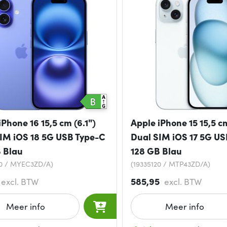
iPhone 16 15,5 cm (6.1")
Apple iPhone 15 15,5 cm
IM iOS 18 5G USB Type-C
Dual SIM iOS 17 5G US
 Blau
128 GB Blau
10 / MYEC3ZD/A)
(19335120 / MTP43ZD/A)
585,95
excl. BTW
excl. BTW
Meer info
Meer info