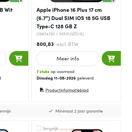
B Wit
Apple iPhone 16 Plus 17 cm
(6.7") Dual SIM iOS 18 5G USB
Type-C 128 GB Z
(19874792 / MXVU3ZD/A)
800,83
excl. BTW
Meer info
7 stuks
op voorraad
d
Dinsdag 11-08-2026
geleverd
Productinformatieblad
(opent in nieuw venster)
ermijn
Minimaal 2 jaar garantie
Vergelijk