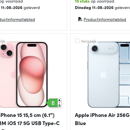
op voorraad
10 stuks
op voorraad
 11-08-2026
geleverd
Dinsdag 11-08-2026
gelever
ductinformatieblad
Productinformatieblad
in nieuw venster)
(opent in nieuw venster)
ijk
Vergelijk
iPhone 15 15,5 cm (6.1")
Apple iPhone Air 256G
IM iOS 17 5G USB Type-C
Blue