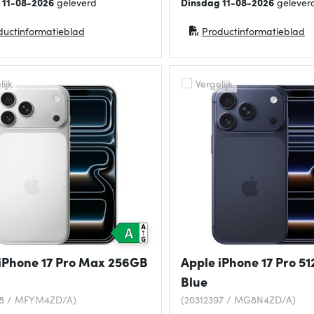
 11-08-2026
geleverd
Dinsdag 11-08-2026
gelever
ductinformatieblad
Productinformatieblad
in nieuw venster)
(opent in nieuw venster)
ijk
Vergelijk
iPhone 17 Pro Max 256GB
Apple iPhone 17 Pro 5
Blue
58 / MFYM4ZD/A)
(20312397 / MG8N4ZD/A)