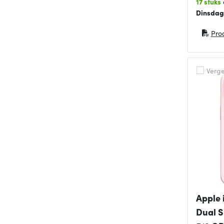
17 stuks
Dinsdag
Pro
(opent 
Vergel
Apple 
Dual S