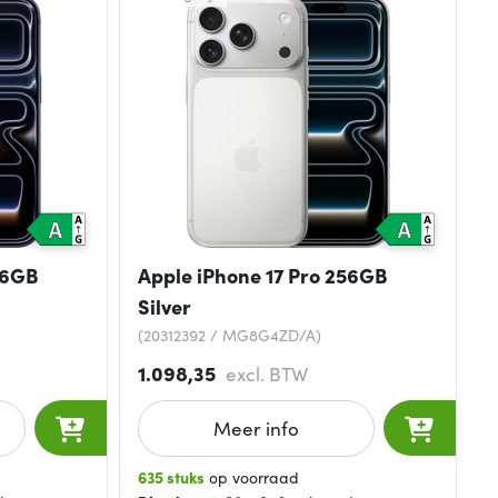
56GB
Apple iPhone 17 Pro 256GB
Silver
(20312392 / MG8G4ZD/A)
1.098,35
excl. BTW
Meer info
635 stuks
op voorraad