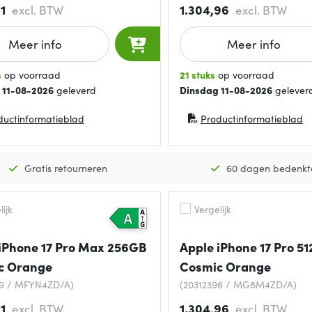
31
1.304,96
excl. BTW
excl. BTW
Meer info
Meer info
s
op voorraad
21 stuks
op voorraad
 11-08-2026
geleverd
Dinsdag 11-08-2026
gelever
ductinformatieblad
Productinformatieblad
in nieuw venster)
(opent in nieuw venster)
Gratis retourneren
60 dagen bedenkt
ijk
Vergelijk
iPhone 17 Pro Max 256GB
Apple iPhone 17 Pro 5
c Orange
Cosmic Orange
59 / MFYN4ZD/A)
(20312396 / MG8M4ZD/A)
31
1.304,96
excl. BTW
excl. BTW