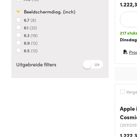
1.222,
Beeldschermdiag. (inch)
6.7
8
6.1
22
217 stuk
6.3
19
Dinsdag
6.9
12
6.5
12
Pro
(opent 
Uitgebreide filters
Uit
Vergel
Apple 
Cosmi
(203123
1.222,