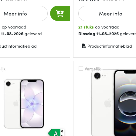
Meer info
Meer info
s
op voorraad
21 stuks
op voorraad
 11-08-2026
geleverd
Dinsdag 11-08-2026
gelever
ductinformatieblad
Productinformatieblad
in nieuw venster)
(opent in nieuw venster)
ijk
Vergelijk