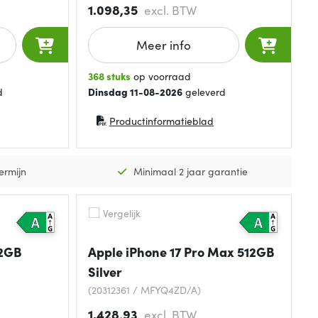
1.098,35
excl. BTW
Meer info
368 stuks
op voorraad
d
Dinsdag 11-08-2026
geleverd
Productinformatieblad
(opent in nieuw venster)
ermijn
Minimaal 2 jaar garantie
Vergelijk
12GB
Apple iPhone 17 Pro Max 512GB
Silver
(20312361 / MFYQ4ZD/A)
1.428,93
excl. BTW