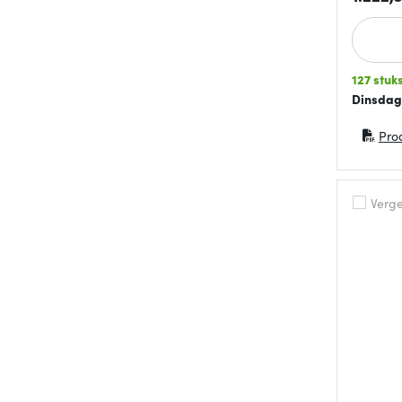
127 stuk
Dinsdag
Pro
(opent 
Vergel