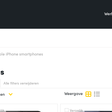
Werk
ple iPhone smartphones
s
Alle filters verwijderen
Weergave
ijk
Vergelijk