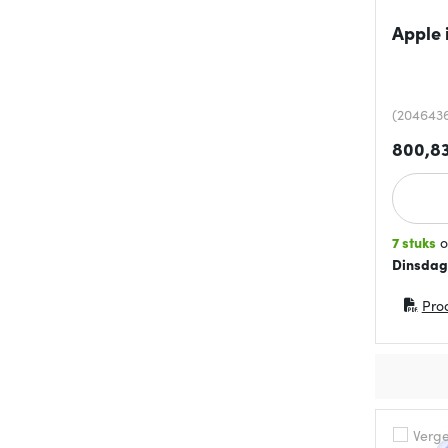
Apple 
(204643
800,8
7 stuks
o
Dinsdag
Pro
(opent 
Vergel