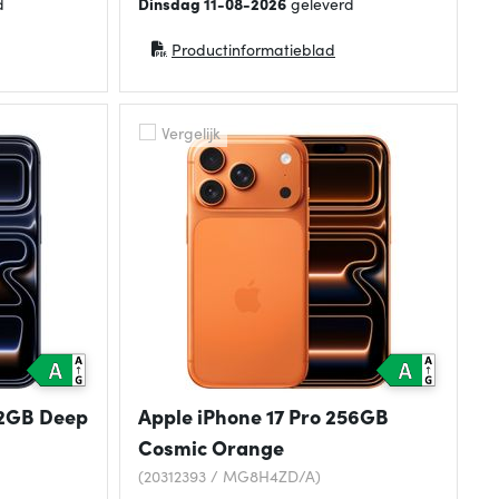
d
Dinsdag 11-08-2026
geleverd
Productinformatieblad
(opent in nieuw venster)
Vergelijk
12GB Deep
Apple iPhone 17 Pro 256GB
Cosmic Orange
(20312393 / MG8H4ZD/A)