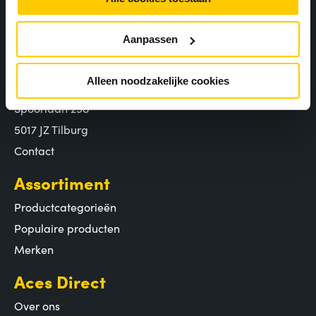
Aanpassen
Bezoekadres
Alleen noodzakelijke cookies
Aces Direct
Spoorlaan 298
5017 JZ Tilburg
Contact
Assortiment
Productcategorieën
Populaire producten
Merken
Aces Direct
Over ons