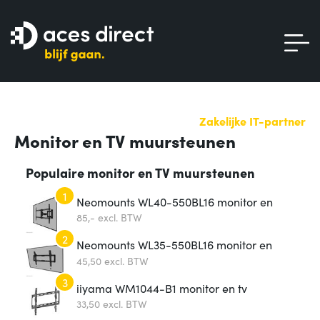
Zakelijke IT-partner
Monitor en TV muursteunen
Populaire monitor en TV muursteunen
1
Neomounts WL40-550BL16 monitor en
tv muursteun
85,-
excl. BTW
2
Neomounts WL35-550BL16 monitor en
tv muursteun
45,
50
excl. BTW
3
iiyama WM1044-B1 monitor en tv
muursteun
33,
50
excl. BTW