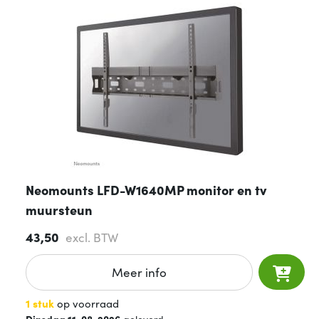
Neomounts LFD-W1640MP monitor en tv
muursteun
43,50
excl. BTW
Meer info
1 stuk
op voorraad