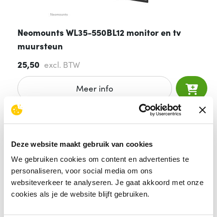
Neomounts WL35-550BL12 monitor en tv
muursteun
25,50
excl. BTW
Meer info
24 stuks
op voorraad
Dinsdag 11-08-2026
geleverd
Deze website maakt gebruik van cookies
Gratis retourneren
We gebruiken cookies om content en advertenties te
personaliseren, voor social media om ons
60 dagen bedenktermijn
websiteverkeer te analyseren. Je gaat akkoord met onze
cookies als je de website blijft gebruiken.