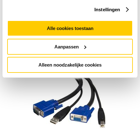
bestandsoverdracht voor PC en Mac - USB
Instellingen
21,90
excl. BTW
Alle cookies toestaan
Meer info
5 stuks
op voorraad
Aanpassen
Dinsdag 11-08-2026
geleverd
Alleen noodzakelijke cookies