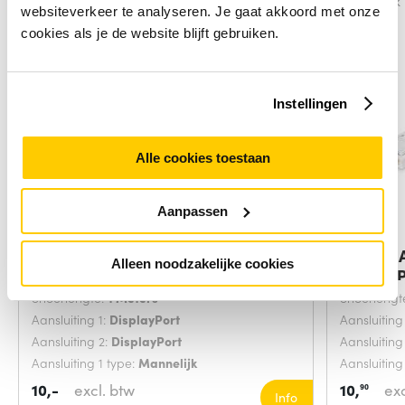
Vergelijk
Vergelijk
websiteverkeer te analyseren. Je gaat akkoord met onze
cookies als je de website blijft gebruiken.
Instellingen
Alle cookies toestaan
Aanpassen
Manhattan DisplayPort 1.2 kabel,
Digitus
Alleen noodzakelijke cookies
4K@60Hz
DisplayP
Snoerlengte:
1 Meters
Snoerlengt
Aansluiting 1:
DisplayPort
Aansluiting
Aansluiting 2:
DisplayPort
Aansluiting
Aansluiting 1 type:
Mannelijk
Aansluiting
10,-
excl. btw
10,
exc
90
Info