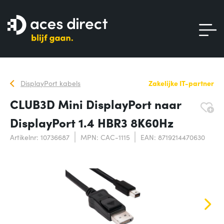
DisplayPort kabels
Zakelijke IT-partner
CLUB3D Mini DisplayPort naar
DisplayPort 1.4 HBR3 8K60Hz
Artikelnr: 10736687
MPN: CAC-1115
EAN: 8719214470630