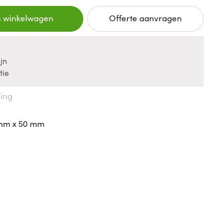
n winkelwagen
Offerte aanvragen
jn
tie
king
 mm x 50 mm