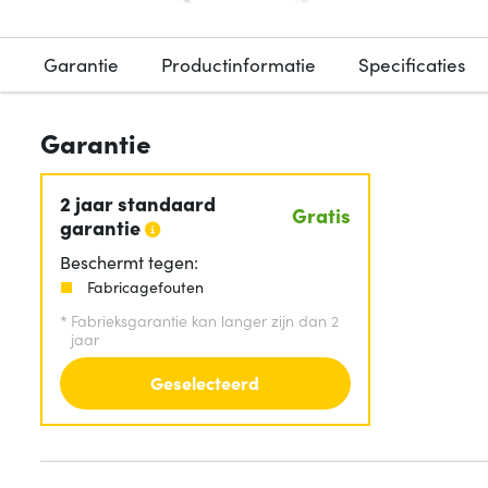
Garantie
Productinformatie
Specificaties
Garantie
2 jaar standaard
Gratis
garantie
Beschermt tegen:
Fabricagefouten
*
Fabrieksgarantie kan langer zijn dan 2
jaar
Geselecteerd