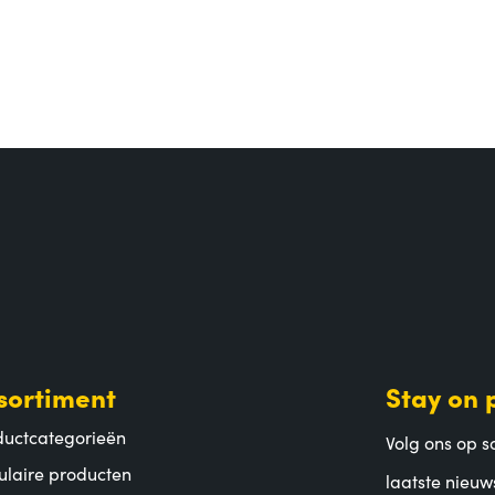
sortiment
Stay on 
ductcategorieën
Volg ons op so
ulaire producten
laatste nieuw