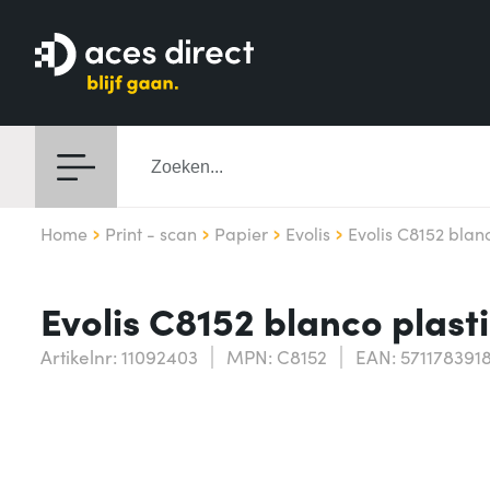
Home
Print - scan
Papier
Evolis
Evolis C8152 blanc
Evolis C8152 blanco plast
Artikelnr: 11092403
MPN: C8152
EAN: 571178391