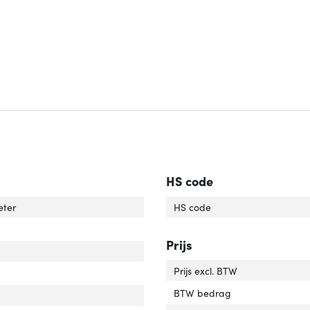
HS code
eter
HS code
'
er 'Dikte'
Prijs
r van het product'
er 'Kleur van het product'
Prijs excl. BTW
riaal'
er 'Materiaal'
BTW bedrag
al pakjes'
er 'Aantal pakjes'