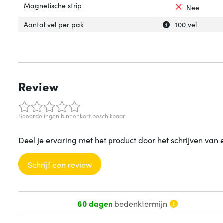
Magnetische strip
Nee
Uitleg over 'Aant
Verberg uitleg ov
Aantal vel per pak
100 vel
Review
Beoordelingen binnenkort beschikbaar
Deel je ervaring met het product door het schrijven van 
Schrijf een review
60 dagen
bedenktermijn