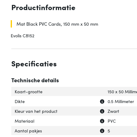
Productinformatie
Mat Black PVC Cards, 150 mm x 50 mm
Evolis C8152
Specificaties
Technische details
Kaart-grootte
150 x 50 Millim
Uitleg over 'Dikte
Verberg uitleg ov
Dikte
0.5 Millimeter
Uitleg over 'Kleu
Verberg uitleg ov
Kleur van het product
Zwart
Uitleg over 'Mate
Verberg uitleg ov
Materiaal
PVC
Uitleg over 'Aant
Verberg uitleg ov
Aantal pakjes
5