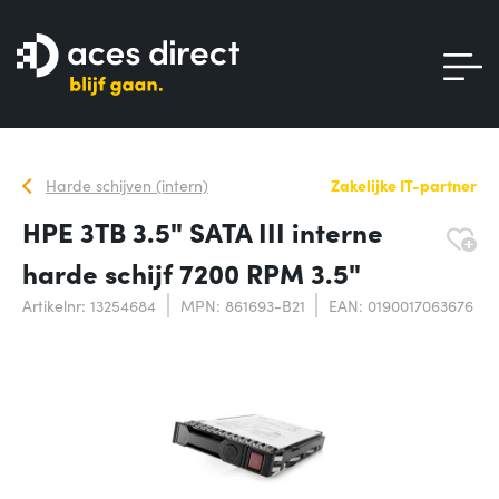
Harde schijven (intern)
Zakelijke IT-partner
HPE 3TB 3.5" SATA III interne
harde schijf 7200 RPM 3.5"
Artikelnr: 13254684
MPN: 861693-B21
EAN: 0190017063676