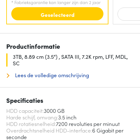
*
Fabrieksgarantie kan langer zijn dan 2 jaar
Geselecteerd
Productinformatie
3TB, 8.89 cm (3.5") , SATA III, 7.2K rpm, LFF, MDL,
SC
Lees de volledige omschrijving
Specificaties
HDD capaciteit
3000 GB
Harde schijf, omvang
3.5 inch
HDD rotatiesnelheid
7200 revoluties per minuut
Overdrachtsnelheid HDD-interface
6 Gigabit per
seconde