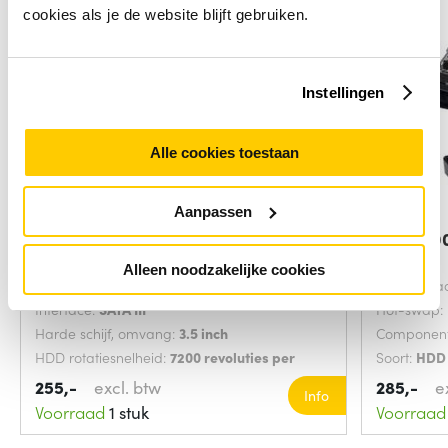
cookies als je de website blijft gebruiken.
Instellingen
Alle cookies toestaan
Aanpassen
DELL WG9R0 interne harde schijf 2
DELL 400
TB 7200
2 TB
Alleen noodzakelijke cookies
Soort:
HDD
HDD capaci
Interface:
SATA III
Hot-swap:
Harde schijf, omvang:
3.5 inch
Component
HDD rotatiesnelheid:
7200 revoluties per
Soort:
HDD
minuut
255,-
excl. btw
285,-
e
Info
Voorraad
1 stuk
Voorraad