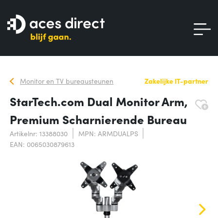
Monitor en TV bureausteunen
Zakelijke IT-partner
StarTech.com Dual Monitor Arm,
Premium Scharnierende Bureau
Artikelnr: 13388030
MPN: ARMDUALPS
EAN: 0065030879613