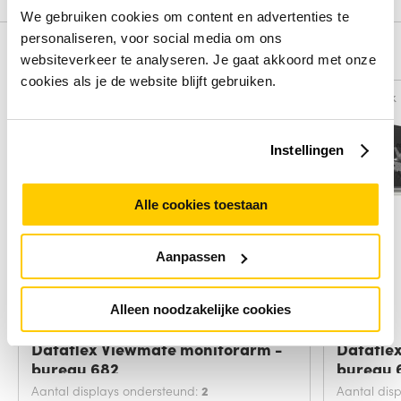
We gebruiken cookies om content en advertenties te
personaliseren, voor social media om ons
Alternatieven
websiteverkeer te analyseren. Je gaat akkoord met onze
cookies als je de website blijft gebruiken.
Vergelijk
Vergelijk
Instellingen
Alle cookies toestaan
Aanpassen
Alleen noodzakelijke cookies
Dataflex Viewmate monitorarm -
Datafle
bureau 682
bureau 
Aantal displays ondersteund:
2
Aantal dis