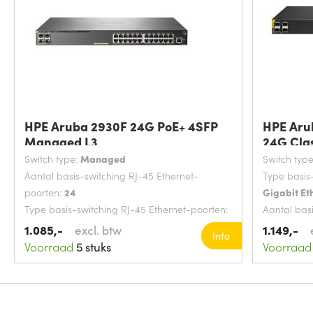
HPE Aruba 2930F 24G PoE+ 4SFP
HPE Aru
Managed L3
24G Cla
Switch type:
Managed
Switch typ
Aantal basis-switching RJ-45 Ethernet-
Type basis
poorten:
24
Gigabit Et
Type basis-switching RJ-45 Ethernet-poorten:
Aantal bas
Gigabit Ethernet (10/100/1000)
poorten:
2
1.085,-
excl. btw
1.149,-
Info
MAC-adrestabel:
32768 entries
MAC-adres
Voorraad
5 stuks
Voorraad