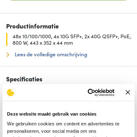
Productinformatie
48x 10/100/1000, 4x 10G SFP+, 2x 40G QSFP+, PoE,
800 W, 443 x 352 x 44 mm
Lees de volledige omschrijving
Specificaties
Aantal basis-switching RJ-45 Ethernet-poorten
48
Switch type
Managed
Power over Ethernet (PoE)
Ja
Type basis-switching RJ-45 Ethernet-poorten
Gigabit
Deze website maakt gebruik van cookies
Ethernet (10/100/1000)
Switch-laag
L3
We gebruiken cookies om content en advertenties te
personaliseren, voor social media om ons
Bekijk alle specificaties