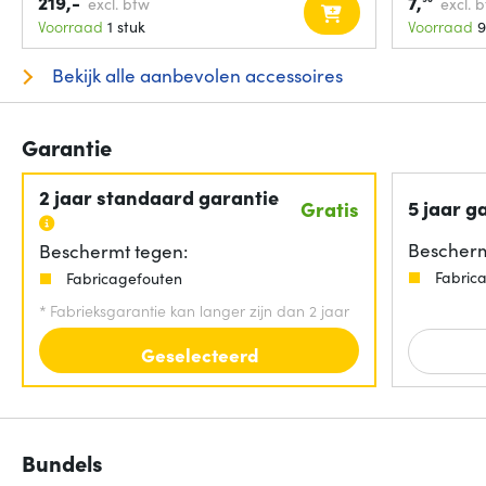
219,-
7,
excl. btw
excl. 
Voorraad
1 stuk
Voorraad
9
Bekijk alle aanbevolen accessoires
Garantie
2 jaar standaard garantie
5 jaar g
Gratis
Bescherm
Beschermt tegen:
Fabric
Fabricagefouten
*
Fabrieksgarantie kan langer zijn dan 2 jaar
Geselecteerd
Bundels