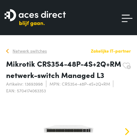
Netwerk switches
Zakelijke IT-partner
Mikrotik CRS354-48P-4S+2Q+RM
netwerk-switch Managed L3
Artikelnr: 13693998
MPN: CRS354-48P-4S+2Q+RM
EAN: 5704174063353