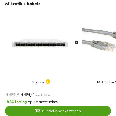
Mikrotik + kabels
Mikrotik
ACT Grijze
1.122,
1.121,
90
37
excl. btw
19.3% korting
op de accessoires
Bundel in winkelwagen