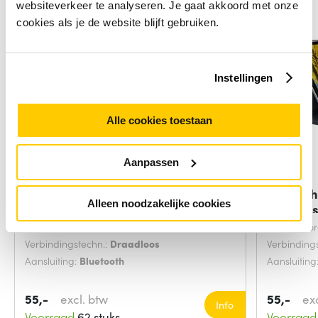
websiteverkeer te analyseren. Je gaat akkoord met onze
cookies als je de website blijft gebruiken.
Instellingen
Alle cookies toestaan
Aanpassen
Logitech Universal Folio met
Logitech
Alleen noodzakelijke cookies
ge&iuml;ntegreerd
Zwitser
Toetsenbordindeling:
AZERTY
Toetsenbor
Verbindingstechn.:
Draadloos
Verbinding
Aansluiting:
Bluetooth
Aansluiting
55,-
excl. btw
55,-
ex
Info
Voorraad
62 stuks
Voorraad