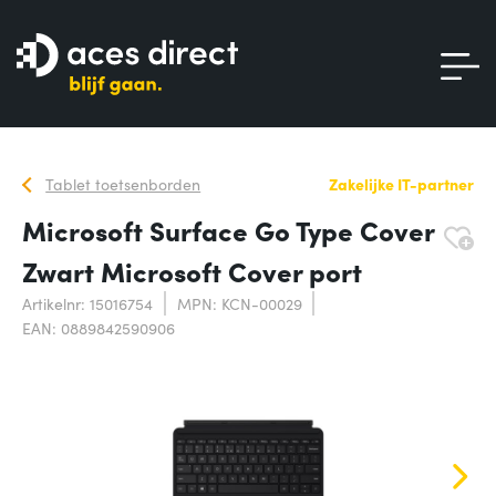
Tablet toetsenborden
Zakelijke IT-partner
Microsoft Surface Go Type Cover
Zwart Microsoft Cover port
Artikelnr: 15016754
MPN: KCN-00029
EAN: 0889842590906