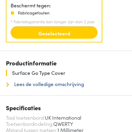
Beschermt tegen:
Fabricagefouten
*
Fabrieksgarantie kan langer zijn dan 2 jaar
Geselecteerd
Productinformatie
Surface Go Type Cover
Lees de volledige omschrijving
Specificaties
Taal toetsenbord
UK International
Toetsenbordindeling
QWERTY
Afstand tussen toetsen
1 Millimeter