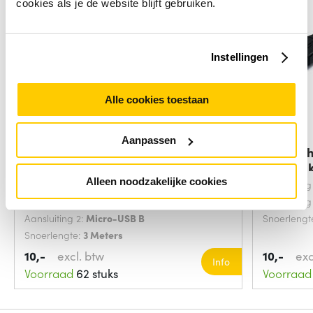
cookies als je de website blijft gebruiken.
Instellingen
Alle cookies toestaan
Aanpassen
Microconnect USBABMICRO3G
StarTec
USB-kabel USB
Verleng
Alleen noodzakelijke cookies
USB-versie:
USB 2.0
Aansluiting
Aansluiting 1:
USB A
Aansluiting
Aansluiting 2:
Micro-USB B
Snoerlengt
Snoerlengte:
3 Meters
10,-
excl. btw
10,-
exc
Info
Voorraad
62 stuks
Voorraad