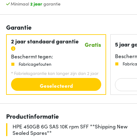
Minimaal
2 jaar
garantie
Garantie
2 jaar standaard garantie
5 jaar g
Gratis
Bescherm
Beschermt tegen:
Fabric
Fabricagefouten
*
Fabrieksgarantie kan langer zijn dan 2 jaar
Geselecteerd
Productinformatie
HPE 450GB 6G SAS 10K rpm SFF **Shipping New
Sealed Spares**