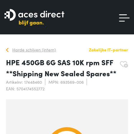
Harde schijven (intern)
Zakelijke IT-partner
HPE 450GB 6G SAS 10K rpm SFF
**Shipping New Sealed Spares**
Artikelnr: 17448460
MPN: 693569-006
EAN: 5704174552772