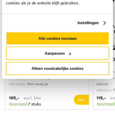
cookies als je de website blijft gebruiken.
Instellingen
Alle cookies toestaan
Aanpassen
Getac DVD Super Multi Drive
IBM 42D0
interne harde
300 GB
Alleen noodzakelijke cookies
Soort:
HDD
HDD capaci
Component voor:
Laptop
HDD rotati
Hot-swap:
Hot-swap ja
minuut
Interface:
F
Soort:
HDD
105,-
excl. btw
119,-
ex
Info
Voorraad
7 stuks
Voorraad