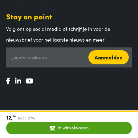
Stay on point
Volg ons op social media of schrijf je in voor de
nieuwsbrief voor het laatste nieuws en meer!
Aanmelden
Jouw e-mailadres
12,
50
excl. btw
Algemene voorwaarden
|
Privacy Statement
|
Coordinated
Vulnerability Disclosure
In winkelwagen
© 2000-2026 - Aces Direct B.V.