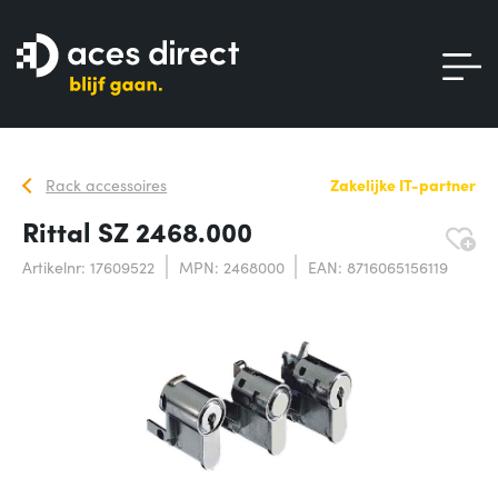
Rack accessoires
Zakelijke IT-partner
Rittal SZ 2468.000
Artikelnr: 17609522
MPN: 2468000
EAN: 8716065156119