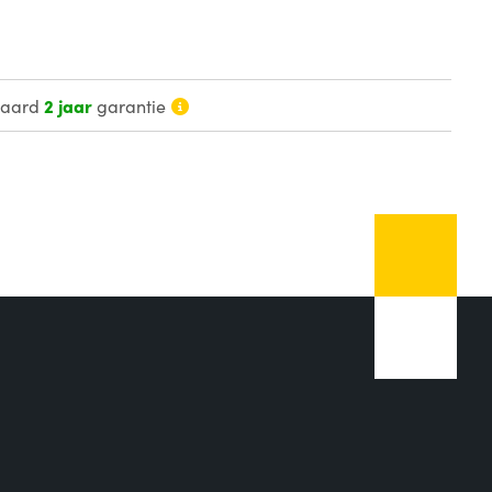
daard
2 jaar
garantie