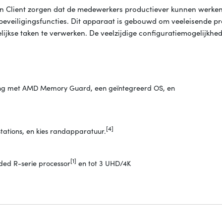
hin Client zorgen dat de medewerkers productiever kunnen werken
 beveiligingsfuncties. Dit apparaat is gebouwd om veeleisende pr
ijkse taken te verwerken. De veelzijdige configuratiemogelijkhe
liging met AMD Memory Guard, een geïntegreerd OS, en
[4]
tations, en kies randapparatuur.
[1]
ed R-serie processor
en tot 3 UHD/4K