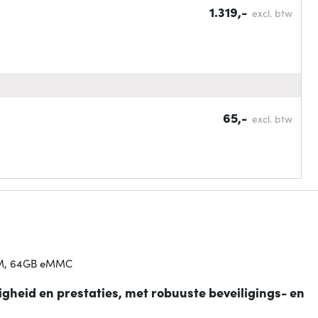
1.319,-
excl. btw
65,-
excl. btw
 RAM, 64GB eMMC
digheid en prestaties, met robuuste beveiligings- en