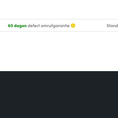
60 dagen
defect omruilgarantie
Stan