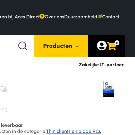
en bij Aces Direct
Over ons
Duurzaamheid
Contact
5
0
Producten
Zakelijke IT-partner
king
r leverbaar
ucten in de categorie
Thin clients en blade PCs