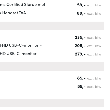
ms Certified Stereo met
59,-
excl. btw
A Headset TAA
69,-
excl. btw
235,-
excl. btw
ch FHD USB-C-monitor -
205,-
excl. btw
 QHD USB-C-monitor -
279,-
excl. btw
85,-
excl. btw
55,-
excl. btw