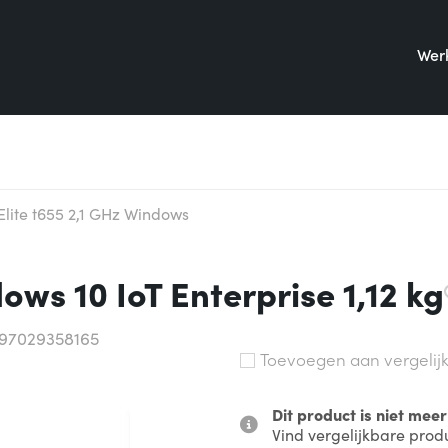
Werk
Elite t655 2,1 GHz Windows
ows 10 IoT Enterprise 1,12 kg
197029358165
Toevoegen aan vergelij
Dit product is niet mee
Vind vergelijkbare prod