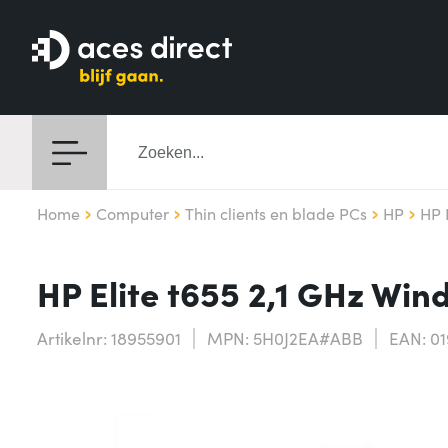
Home
Computer
Thin clients en blade PCs
HP
HP 
HP Elite t655 2,1 GHz Wind
Artikelnr: 18955901
MPN: 5H0J2EA#ABB
EAN: 0