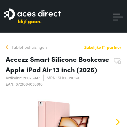
Tablet behuizingen
Zakelijke IT-partner
Accezz Smart Silicone Bookcase
Apple iPad Air 13 inch (2026)
Artikelnr: 20026943
MPN: SH00080146
EAN: 8721064038618