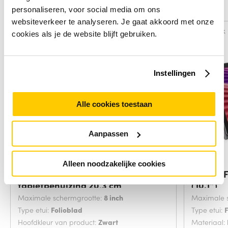
Alternatieven
personaliseren, voor social media om ons
websiteverkeer te analyseren. Je gaat akkoord met onze
Vergelijk
Vergelijk
cookies als je de website blijft gebruiken.
Instellingen
Alle cookies toestaan
Aanpassen
Alleen noodzakelijke cookies
Lenovo ZG38C04741
Lenovo F
tabletbehuizing 20,3 cm
(10.1")
Maximale schermgrootte:
8 inch
Maximale 
Type etui:
Folioblad
Type etui:
Hoofdkleur van product:
Zwart
Materiaal: