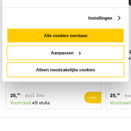
Instellingen
Alle cookies toestaan
Zebra MC33 RIGID HOLSTER FOR
Zebra S
Aanpassen
BRICK
barcode
Alleen noodzakelijke cookies
25,
excl. btw
25,
ex
50
50
Info
Voorraad
49 stuks
Voorraad