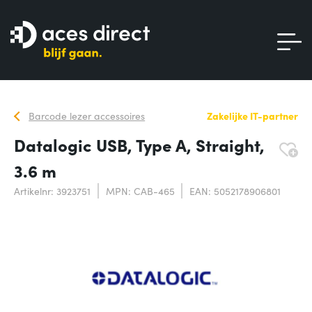
Barcode lezer accessoires
Zakelijke IT-partner
Datalogic USB, Type A, Straight,
3.6 m
Artikelnr: 3923751
MPN: CAB-465
EAN: 5052178906801