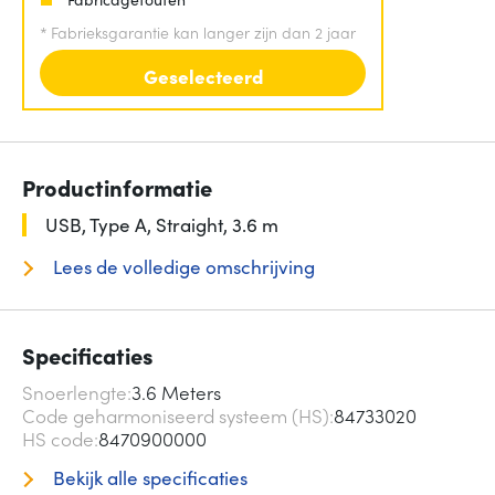
*
Fabrieksgarantie kan langer zijn dan 2 jaar
Geselecteerd
Productinformatie
USB, Type A, Straight, 3.6 m
Lees de volledige omschrijving
Specificaties
Snoerlengte
3.6 Meters
Code geharmoniseerd systeem (HS)
84733020
HS code
8470900000
Bekijk alle specificaties