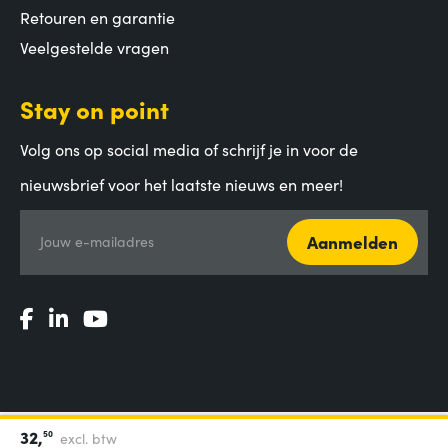
Retouren en garantie
Veelgestelde vragen
Stay on point
Volg ons op social media of schrijf je in voor de
nieuwsbrief voor het laatste nieuws en meer!
Aanmelden
Jouw e-mailadres
32,
50
excl. btw
Algemene voorwaarden
|
Privacy Statement
|
Coordinated